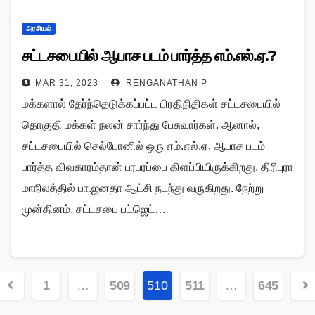
அரசியல்
சட்டசபையில் ஆபாச படம் பார்த்த எம்.எல்.ஏ.?
MAR 31, 2023
RENGANATHAN P
மக்களால் தேர்ந்தெடுக்கப்பட்ட பிரதிநிதிகள் சட்டசபையில்
தொகுதி மக்கள் நலன் சார்ந்து பேசுவார்கள். ஆனால்,
சட்டசபையில் செல்போனில் ஒரு எம்.எல்.ஏ. ஆபாச படம்
பார்த்த விவகாரம்தான் பரபரப்பை கிளப்பியிருக்கிறது. திரிபுரா
மாநிலத்தில் பா.ஜனதா ஆட்சி நடந்து வருகிறது. நேற்று
முன்தினம், சட்டசபை பட்ஜெட்…
Posts
1
…
509
510
511
…
645
navigation