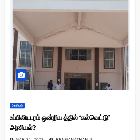
அரசியல்
உப்பிலியபுரம் ஒன்றிய த்தில் ‘கல்வெட்டு’
அரசியல்?
MAR 31, 2023
RENGANATHAN P