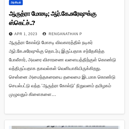
அரசியல்
ஆருத்ரா மோசடி; ஆர்.கே.சுரேஷுக்கு
ஸ்கெட்ச்..?
APR 1, 2023
RENGANATHAN P
ஆருத்ரா கோல்டு மோசடி விவகாரத்தில் நடிகர்
ஆர்.கே.சுரேஷுக்கு தொடர்பு இருப்பதாக சந்தேகித்த
போலீசார், அவரை விசாரணை வளையத்திற்குள் கொண்டு
வந்திருப்பதாக தகவல்கள் வெளியாகியிருக்கிறது.
சென்னை அமைந்தகரையை தலைமை இடமாக கொண்டு
செயல்பட்டு வந்த ‘ஆருத்ரா கோல்டு’ நிறுவனம் தமிழகம்
முழுவதும் கிளைகளை…