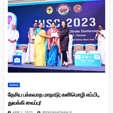
அரசியல்
தேசிய பக்கவாத மாநாடு; கனிமொழி எம்.பி.,
துவக்கி வைப்பு!
APR 1, 2023
RENGANATHAN P