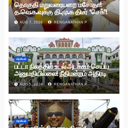
தொகுதி மறுவரையறை மசோதா!
த.வெ.க.வுக்கு தி.மு.க திடீர் ‘செக்’!
AUG 7, 2026
RENGANATHAN P
அரசியல்
பட்டா நிலத்தில் உடல் அடக்கம் செய்ய
அனுமதியில்லை! நீதிமன்றம் அதிரடி
உத்தரவு!
AUG 5, 2026
RENGANATHAN P
அரசியல்