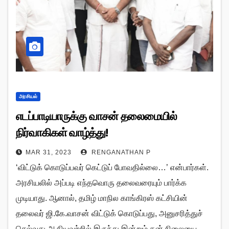
அரசியல்
எடப்பாடியாருக்கு வாசன் தலைமையில்
நிர்வாகிகள் வாழ்த்து!
MAR 31, 2023
RENGANATHAN P
‘விட்டுக் கொடுப்பவர் கெட்டுப் போவதில்லை…’ என்பார்கள்.
அரசியலில் அப்படி எந்தவொரு தலைவரையும் பார்க்க
முடியாது. ஆனால், தமிழ் மாநில காங்கிரஸ் கட்சியின்
தலைவர் ஜி.கே.வாசன் விட்டுக் கொடுப்பது, அனுசரித்துச்
செல்வது ஆகியவற்றில் இருந்து இன்றும் தன் நிலையை