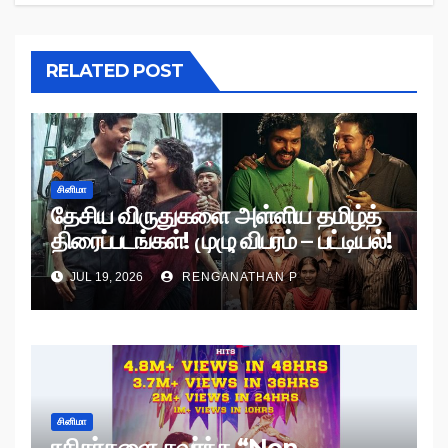
RELATED POST
சினிமா
தேசிய விருதுகளை அள்ளிய தமிழ்த்
திரைப்படங்கள்! முழு விபரம் – பட்டியல்!
JUL 19, 2026
RENGANATHAN P
சினிமா
ரசிகர்களை கவர்ந்த “Non