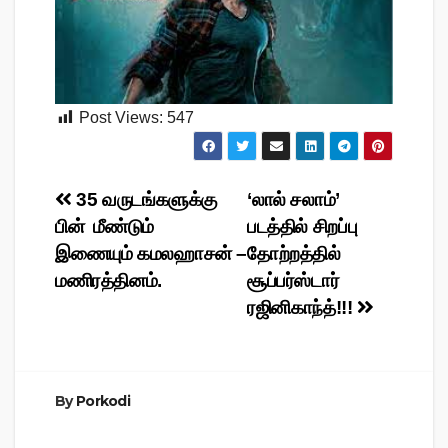
Post Views:
547
Post
35 வருடங்களுக்கு
‘லால் சலாம்’
பின் மீண்டும்
படத்தில் சிறப்பு
navigation
இணையும் கமலஹாசன் –
தோற்றத்தில்
மணிரத்தினம்.
சூப்பர்ஸ்டார்
ரஜினிகாந்த்!!!
By
Porkodi