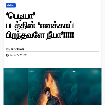
சினிமா
‘பெடியா’
படத்தின் ‘எனக்காய்
பிறந்தவளே நீயா’!!!!!
By
Porkodi
NOV 5, 2022