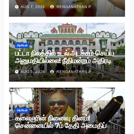
AUG 7, 2026
RENGANATHAN P
அரசியல்
பட்டா நிலத்தில் உடல் அடக்கம் செய்ய
அனுமதியில்லை! நீதிமன்றம் அதிரடி
உத்தரவு!
AUG 5, 2026
RENGANATHAN P
அரசியல்
கலைஞரின் நினைவு தினம்!
சென்னையில் 7ம் தேதி அமைதிப்
பேரணி!