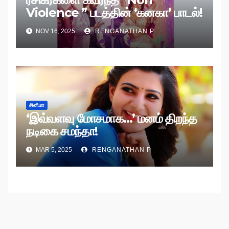
Violence ” படத்தின் ‘கனகா’ பாடல்!
NOV 16, 2025
RENGANATHAN P
சினிமா
‘இவ்வளவு மோசமாக…’ மனம் திறந்த
நடிகை சமந்தா!
MAR 5, 2025
RENGANATHAN P