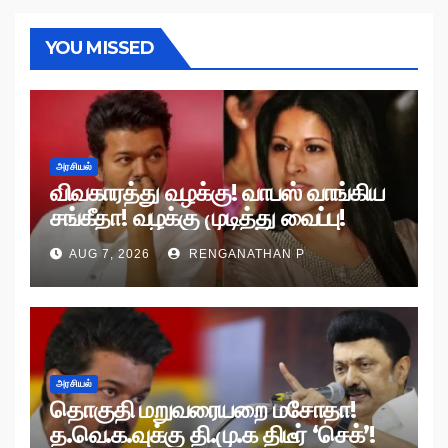
YOU MISSED
அரசியல்
விவகாரத்து வழக்கு! வாபஸ் வாங்கிய
சங்கீதா! வழக்கு முடித்து வைப்பு!
AUG 7, 2026
RENGANATHAN P
அரசியல்
தொகுதி மறுவரையறை மசோதா!
த.வெ.க.வுக்கு தி.மு.க திடீர் ‘செக்’!