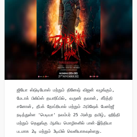
ஜியோ ஸ்டுடியோஸ் மற்றும் தினேஷ் விஜன் வழங்கும், 
மேடாக் பிலிம்ஸ் தயாரிப்பில், வருண் தவான், கீர்த்தி 
சனோன், தீபக் தோப்ரியால் மற்றும் அபிஷேக் பேனர்ஜீ 
நடித்துள்ள 'பெடியா' நவம்பர் 25 அன்று தமிழ், ஹிந்தி 
மற்றும் தெலுங்கு ஆகிய மொழிகளில் பான்-இந்தியா 
படமாக 2டி மற்றும் 3டியில் வெளியாகவுள்ளது.  