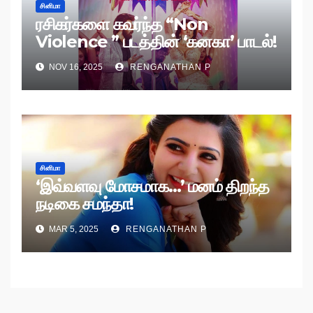
சினிமா
ரசிகர்களை கவர்ந்த “Non
Violence ” படத்தின் ‘கனகா’ பாடல்!
NOV 16, 2025
RENGANATHAN P
சினிமா
‘இவ்வளவு மோசமாக…’ மனம் திறந்த
நடிகை சமந்தா!
MAR 5, 2025
RENGANATHAN P