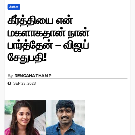
சினிமா
கீர்த்தியை என்
மகளாகதான் நான்
பார்த்தேன் – விஜய்
சேதுபதி!
By
RENGANATHAN P
SEP 23, 2023