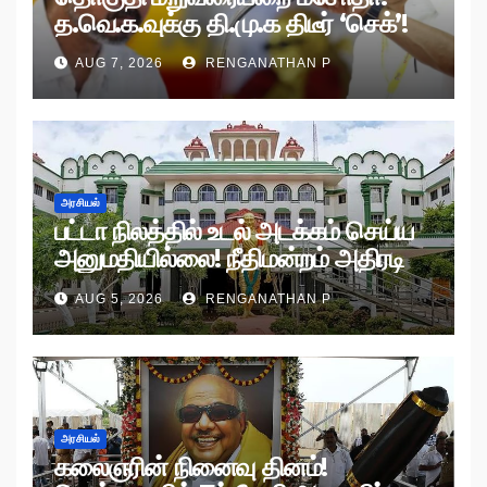
த.வெ.க.வுக்கு தி.மு.க திடீர் ‘செக்’!
AUG 7, 2026
RENGANATHAN P
அரசியல்
பட்டா நிலத்தில் உடல் அடக்கம் செய்ய
அனுமதியில்லை! நீதிமன்றம் அதிரடி
உத்தரவு!
AUG 5, 2026
RENGANATHAN P
அரசியல்
கலைஞரின் நினைவு தினம்!