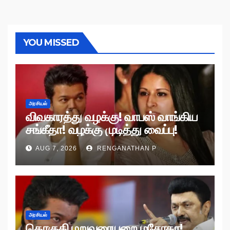
YOU MISSED
அரசியல்
விவகாரத்து வழக்கு! வாபஸ் வாங்கிய
சங்கீதா! வழக்கு முடித்து வைப்பு!
AUG 7, 2026
RENGANATHAN P
அரசியல்
தொகுதி மறுவரையறை மசோதா!