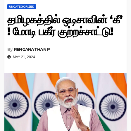
UNCATEGORIZED
தமிழகத்தில் ஒடிசாவின் ‘கீ’
! மோடி பகீர் குற்றச்சாட்டு!
By
RENGANATHAN P
MAY 21, 2024