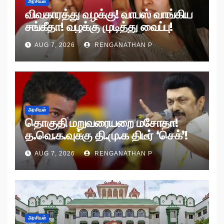
அரசியல்
விவகாரத்து வழக்கு! வாபஸ் வாங்கிய
சங்கீதா! வழக்கு முடித்து வைப்பு!
AUG 7, 2026
RENGANATHAN P
அரசியல்
தொகுதி மறுவரையறை மசோதா!
த.வெ.க.வுக்கு தி.மு.க திடீர் ‘செக்’!
AUG 7, 2026
RENGANATHAN P
அரசியல்