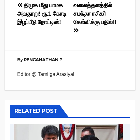
Post
திமுக மீது பாமக
வலைத்தளத்தில்
அவதூறு! ரூ.1 கோடி
சமந்தா ரசிகர்
navigation
இழப்பீடு நோட்டிஸ்!
கேள்விக்கு பதில்!!
By
RENGANATHAN P
Editor @ Tamilga Arasiyal
RELATED POST