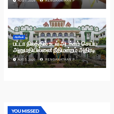
AUG 7, 2026
RENGANATHAN P
அரசியல்
பட்டா நிலத்தில் உடல் அடக்கம் செய்ய
அனுமதியில்லை! நீதிமன்றம் அதிரடி
உத்தரவு!
AUG 5, 2026
RENGANATHAN P
YOU MISSED