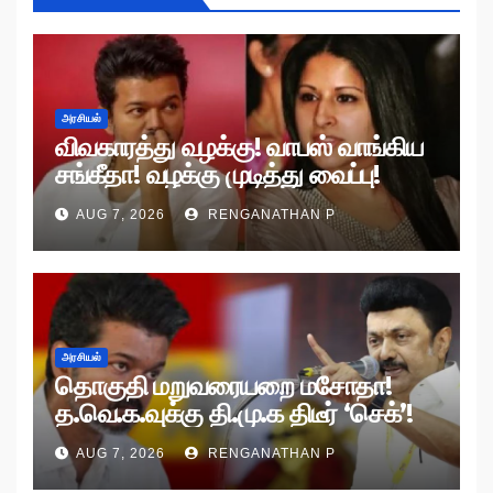
அரசியல்
விவகாரத்து வழக்கு! வாபஸ் வாங்கிய
சங்கீதா! வழக்கு முடித்து வைப்பு!
AUG 7, 2026
RENGANATHAN P
அரசியல்
தொகுதி மறுவரையறை மசோதா!
த.வெ.க.வுக்கு தி.மு.க திடீர் ‘செக்’!
AUG 7, 2026
RENGANATHAN P