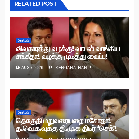
RELATED POST
அரசியல்
விவகாரத்து வழக்கு! வாபஸ் வாங்கிய
சங்கீதா! வழக்கு முடித்து வைப்பு!
AUG 7, 2026
RENGANATHAN P
அரசியல்
தொகுதி மறுவரையறை மசோதா!
த.வெ.க.வுக்கு தி.மு.க திடீர் ‘செக்’!