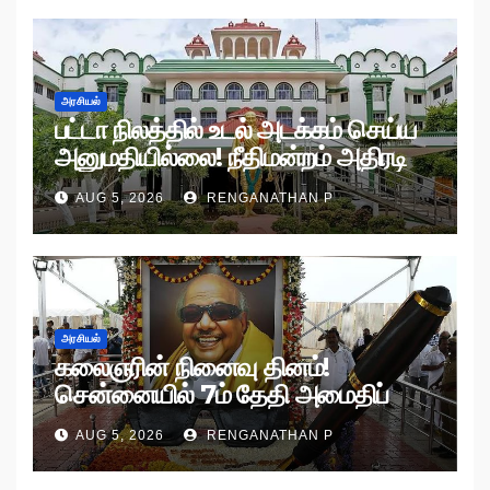
அரசியல்
பட்டா நிலத்தில் உடல் அடக்கம் செய்ய
அனுமதியில்லை! நீதிமன்றம் அதிரடி
உத்தரவு!
AUG 5, 2026
RENGANATHAN P
அரசியல்
கலைஞரின் நினைவு தினம்!
சென்னையில் 7ம் தேதி அமைதிப்
பேரணி!
AUG 5, 2026
RENGANATHAN P