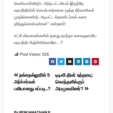
வெளியாகிவிடும். அந்த பட்டலியல் இருந்தே
உதயநிதியின் செயல்பாடுகளை மூத்த நிர்வாகிகள்
முதற்கொண்டு, அடிமட்ட தொண்டர்கள் வரை
புரிந்துகொள்வார்கள்’’ என்றனர்!
கட்சி விவகாரங்களில் தனது தாத்தா கலைஞரையே
உதயநிதி மிஞ்சிவிடுவாரோ…?
Post Views:
926
Post
நங்கநல்லூரில் 5
டிடிவி திடீர் உத்தரவு;
அர்ச்சர்கள்
கொந்தளிக்கும்
navigation
பலியானது எப்படி..?
அமமுகவினர்?
By
RENGANATHAN P