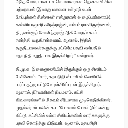
அதே போல், மாவட்டச் செயலாளர்கள் தென்காசி சிவ
பத்மநாபன் (இவரது மகனை உள்ளூர் உடன்
பிறப்புக்கள் சின்னவர் என்றுதான் அழைப்பார்களாம்),
கன்னியாகுமரி சுரேஷ்ராஜ்ன், கம்பம் ராமகிருஷ்ணன்,
திருவள்ளூர் கோவிந்தராஜ் ஆகியோரும் காய்
நகர்த்தி வருகிறார்களாம். ஆனால், இதில்
தகுதியானவர்களுக்கு மட்டுமே பதவி என்பதில்
உதயநிதி உறுதியாக இருக்கிறார்’’ என்றனர்.
தி.மு.க. இளைஞரணியில் இருக்கும் ஒரு சிலரிடம்
பேசினோம். ‘‘சார், உதயநிதி ஸ்டாலின் வெளியில்
பார்ப்பதற்கு மட்டுமே புன்சிரிப்புடன் இருக்கிறார்.
ஆனால், நிர்வாகிகள் நியமனம், கட்சி
விவகாரங்களில் மிகவும் சீரியஸாக முடிவெடுக்கிறார்.
முதல்வர் ஸ்டாலின் கூட ‘போனால் போகட்டும்’ என்று
விட்டு, கட்சியில் உள்ள சீனியர்களின் வாரிசுகளுக்கு
பதவி கொடுத்து விடுவார். ஆனால், உதயநிதி