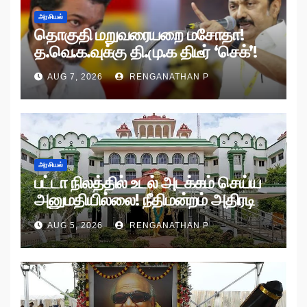
அரசியல்
தொகுதி மறுவரையறை மசோதா!
த.வெ.க.வுக்கு தி.மு.க திடீர் ‘செக்’!
AUG 7, 2026
RENGANATHAN P
அரசியல்
பட்டா நிலத்தில் உடல் அடக்கம் செய்ய
அனுமதியில்லை! நீதிமன்றம் அதிரடி
உத்தரவு!
AUG 5, 2026
RENGANATHAN P