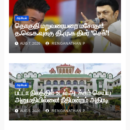
அரசியல்
தொகுதி மறுவரையறை மசோதா!
த.வெ.க.வுக்கு தி.மு.க திடீர் ‘செக்’!
AUG 7, 2026
RENGANATHAN P
அரசியல்
பட்டா நிலத்தில் உடல் அடக்கம் செய்ய
அனுமதியில்லை! நீதிமன்றம் அதிரடி
உத்தரவு!
AUG 5, 2026
RENGANATHAN P