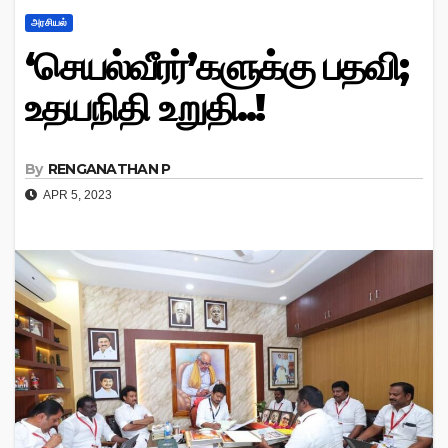
அரசியல்
‘செயல்வீரர்’களுக்கு பதவி;
உதயநிதி உறுதி..!
By
RENGANATHAN P
APR 5, 2023