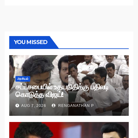
YOU MISSED
அரசியல்
சட்டசபையில் உதயநிதிக்கு பதிலடி
கொடுத்த விஜய்!
AUG 7, 2026
RENGANATHAN P