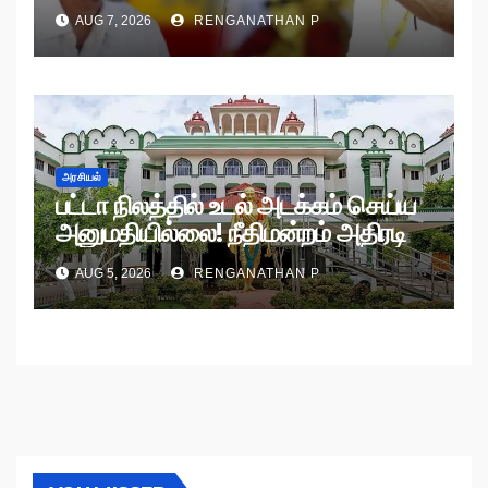
AUG 7, 2026
RENGANATHAN P
அரசியல்
பட்டா நிலத்தில் உடல் அடக்கம் செய்ய
அனுமதியில்லை! நீதிமன்றம் அதிரடி
உத்தரவு!
AUG 5, 2026
RENGANATHAN P