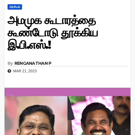
அரசியல்
அமமுக கூடாரத்தை
கூண்டோடு தூக்கிய
இ.பி.எஸ்.!
By
RENGANATHAN P
MAR 21, 2023