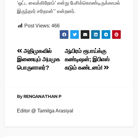
‘ஒட்ட வைக்கிறோம்’ என்று பேசிக்கொண்டிருக்காமல்
இருந்தார் சரிதான்’’ என்றனர்.
Post Views:
466
Post
அதிமுகவில்
ஆயிரம் ரூபாய்க்கு
இணையும் அமமுக
கண்டிஷன்; இபிஎஸ்
navigation
பொருளாளர்?
கடும் கண்டனம்!
By
RENGANATHAN P
Editor @ Tamilga Arasiyal