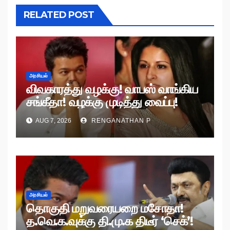
RELATED POST
அரசியல்
விவகாரத்து வழக்கு! வாபஸ் வாங்கிய
சங்கீதா! வழக்கு முடித்து வைப்பு!
AUG 7, 2026
RENGANATHAN P
அரசியல்
தொகுதி மறுவரையறை மசோதா!
த.வெ.க.வுக்கு தி.மு.க திடீர் ‘செக்’!