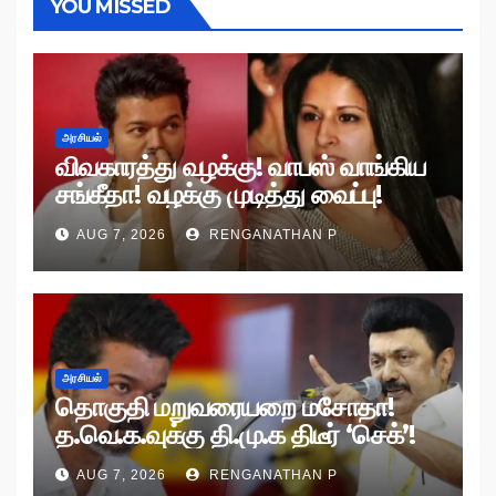
YOU MISSED
அரசியல்
விவகாரத்து வழக்கு! வாபஸ் வாங்கிய
சங்கீதா! வழக்கு முடித்து வைப்பு!
AUG 7, 2026
RENGANATHAN P
அரசியல்
தொகுதி மறுவரையறை மசோதா!
த.வெ.க.வுக்கு தி.மு.க திடீர் ‘செக்’!
AUG 7, 2026
RENGANATHAN P