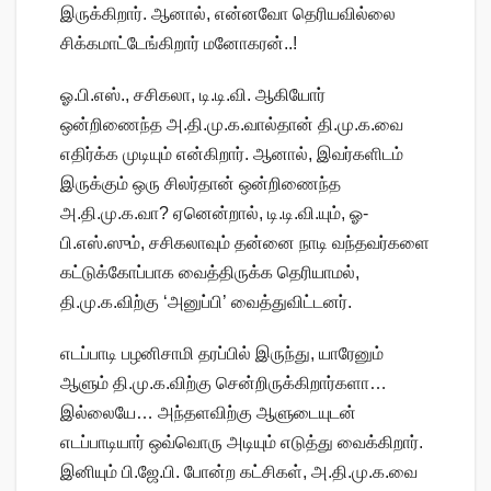
இருக்கிறார். ஆனால், என்னவோ தெரியவில்லை
சிக்கமாட்டேங்கிறார் மனோகரன்..!
ஓ.பி.எஸ்., சசிகலா, டி.டி.வி. ஆகியோர்
ஒன்றிணைந்த அ.தி.மு.க.வால்தான் தி.மு.க.வை
எதிர்க்க முடியும் என்கிறார். ஆனால், இவர்களிடம்
இருக்கும் ஒரு சிலர்தான் ஒன்றிணைந்த
அ.தி.மு.க.வா? ஏனென்றால், டி.டி.வி.யும், ஓ-
பி.எஸ்.ஸும், சசிகலாவும் தன்னை நாடி வந்தவர்களை
கட்டுக்கோப்பாக வைத்திருக்க தெரியாமல்,
தி.மு.க.விற்கு ‘அனுப்பி’ வைத்துவிட்டனர்.
எடப்பாடி பழனிசாமி தரப்பில் இருந்து, யாரேனும்
ஆளும் தி.மு.க.விற்கு சென்றிருக்கிறார்களா…
இல்லையே… அந்தளவிற்கு ஆளுடையுடன்
எடப்பாடியார் ஒவ்வொரு அடியும் எடுத்து வைக்கிறார்.
இனியும் பி.ஜே.பி. போன்ற கட்சிகள், அ.தி.மு.க.வை