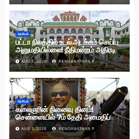
அரசியல்
பட்டா நிலத்தில் உடல் அடக்கம் செய்ய
அனுமதியில்லை! நீதிமன்றம் அதிரடி
உத்தரவு!
AUG 5, 2026
RENGANATHAN P
அரசியல்
கலைஞரின் நினைவு தினம்!
சென்னையில் 7ம் தேதி அமைதிப்
பேரணி!
AUG 5, 2026
RENGANATHAN P