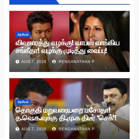
அரசியல்
விவகாரத்து வழக்கு! வாபஸ் வாங்கிய
சங்கீதா! வழக்கு முடித்து வைப்பு!
AUG 7, 2026
RENGANATHAN P
அரசியல்
தொகுதி மறுவரையறை மசோதா!
த.வெ.க.வுக்கு தி.மு.க திடீர் ‘செக்’!
AUG 7, 2026
RENGANATHAN P