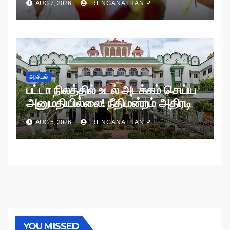
AUG 7, 2026
RENGANATHAN P
அரசியல்
பட்டா நிலத்தில் உடல் அடக்கம் செய்ய
அனுமதியில்லை! நீதிமன்றம் அதிரடி
உத்தரவு!
AUG 5, 2026
RENGANATHAN P
YOU MISSED