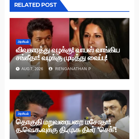
RELATED POST
அரசியல்
விவகாரத்து வழக்கு! வாபஸ் வாங்கிய
சங்கீதா! வழக்கு முடித்து வைப்பு!
AUG 7, 2026
RENGANATHAN P
அரசியல்
தொகுதி மறுவரையறை மசோதா!
த.வெ.க.வுக்கு தி.மு.க திடீர் ‘செக்’!