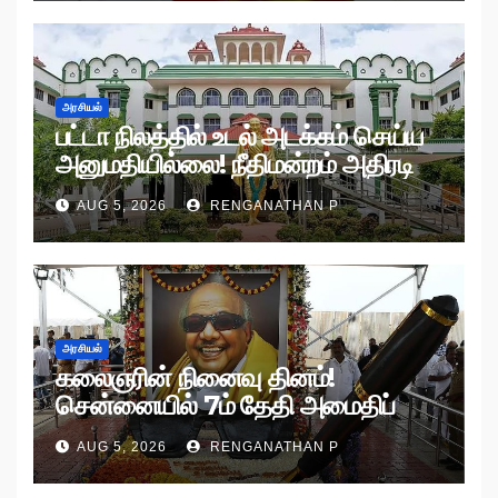
அரசியல்
பட்டா நிலத்தில் உடல் அடக்கம் செய்ய
அனுமதியில்லை! நீதிமன்றம் அதிரடி
உத்தரவு!
AUG 5, 2026
RENGANATHAN P
அரசியல்
கலைஞரின் நினைவு தினம்!
சென்னையில் 7ம் தேதி அமைதிப்
பேரணி!
AUG 5, 2026
RENGANATHAN P