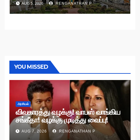
AUG 5, 2026
RENGANATHAN P
YOU MISSED
அரசியல்
விவகாரத்து வழக்கு! வாபஸ் வாங்கிய
சங்கீதா! வழக்கு முடித்து வைப்பு!
AUG 7, 2026
RENGANATHAN P