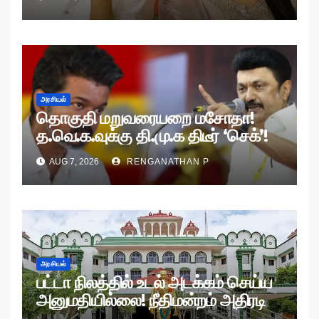
அரசியல்
தொகுதி மறுவரையறை மசோதா!
த.வெ.க.வுக்கு தி.மு.க திடீர் ‘செக்’!
AUG 7, 2026
RENGANATHAN P
அரசியல்
பட்டா நிலத்தில் உடல் அடக்கம் செய்ய
அனுமதியில்லை! நீதிமன்றம் அதிரடி
உத்தரவு!