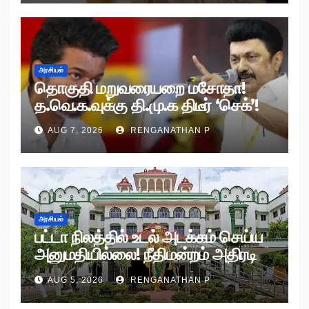
அரசியல்
தொகுதி மறுவரையறை மசோதா!
த.வெ.க.வுக்கு தி.மு.க திடீர் ‘செக்’!
AUG 7, 2026
RENGANATHAN P
அரசியல்
பட்டா நிலத்தில் உடல் அடக்கம் செய்ய
அனுமதியில்லை! நீதிமன்றம் அதிரடி
உத்தரவு!
AUG 5, 2026
RENGANATHAN P