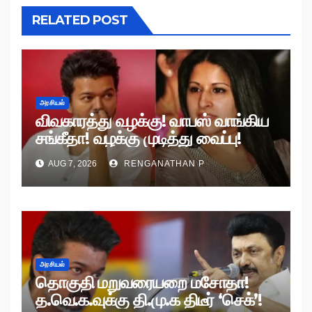
RELATED POST
அரசியல்
விவகாரத்து வழக்கு! வாபஸ் வாங்கிய
சங்கீதா! வழக்கு முடித்து வைப்பு!
AUG 7, 2026
RENGANATHAN P
அரசியல்
தொகுதி மறுவரையறை மசோதா!
த.வெ.க.வுக்கு தி.மு.க திடீர் ‘செக்’!