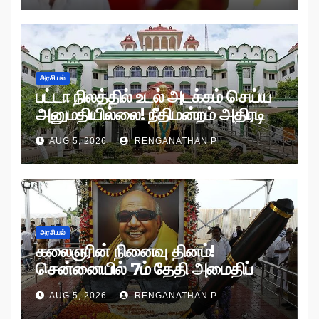
அரசியல்
பட்டா நிலத்தில் உடல் அடக்கம் செய்ய
அனுமதியில்லை! நீதிமன்றம் அதிரடி
உத்தரவு!
AUG 5, 2026
RENGANATHAN P
அரசியல்
கலைஞரின் நினைவு தினம்!
சென்னையில் 7ம் தேதி அமைதிப்
பேரணி!
AUG 5, 2026
RENGANATHAN P