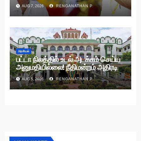
AUG 7, 2026
RENGANATHAN P
அரசியல்
பட்டா நிலத்தில் உடல் அடக்கம் செய்ய
அனுமதியில்லை! நீதிமன்றம் அதிரடி
உத்தரவு!
AUG 5, 2026
RENGANATHAN P