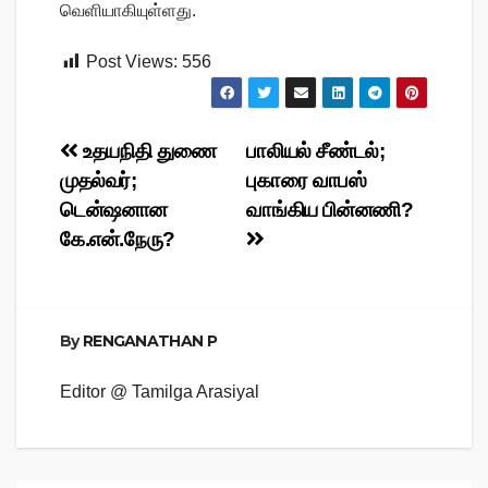
வெளியாகியுள்ளது.
Post Views:
556
Post
உதயநிதி துணை
பாலியல் சீண்டல்;
முதல்வர்;
புகாரை வாபஸ்
navigation
டென்ஷனான
வாங்கிய பின்னணி?
கே.என்.நேரு?
By
RENGANATHAN P
Editor @ Tamilga Arasiyal