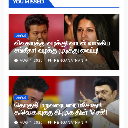
YOU MISSED
அரசியல்
விவகாரத்து வழக்கு! வாபஸ் வாங்கிய
சங்கீதா! வழக்கு முடித்து வைப்பு!
AUG 7, 2026
RENGANATHAN P
அரசியல்
தொகுதி மறுவரையறை மசோதா!
த.வெ.க.வுக்கு தி.மு.க திடீர் ‘செக்’!
AUG 7, 2026
RENGANATHAN P