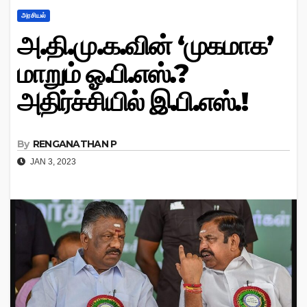
அரசியல்
அ.தி.மு.க.வின் ‘முகமாக’
மாறும் ஓ.பி.எஸ்.?
அதிர்ச்சியில் இ.பி.எஸ்.!
By
RENGANATHAN P
JAN 3, 2023