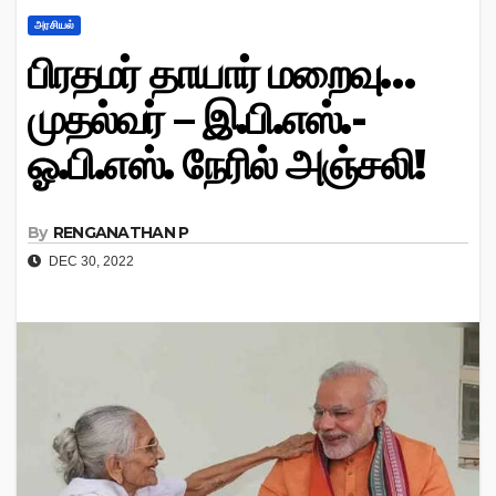
அரசியல்
பிரதமர் தாயார் மறைவு…
முதல்வர் – இ.பி.எஸ்.-
ஓ.பி.எஸ். நேரில் அஞ்சலி!
By
RENGANATHAN P
DEC 30, 2022