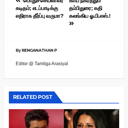
Post
‘பொதுச்செயலாளர்’
காய் நகர்த்தும்
கடிதம்; எடப்பாடிக்கு
தம்பிதுரை; கதி
navigation
எதிராக தீர்ப்பு வருமா?
கலங்கிய ஓ.பி.எஸ்.!
By
RENGANATHAN P
Editor @ Tamilga Arasiyal
RELATED POST