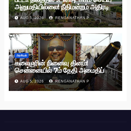
அனுமதியில்லை! நீதிமன்றம் அதிரடி
உத்தரவு!
AUG 5, 2026
RENGANATHAN P
அரசியல்
கலைஞரின் நினைவு தினம்!
சென்னையில் 7ம் தேதி அமைதிப்
பேரணி!
AUG 5, 2026
RENGANATHAN P