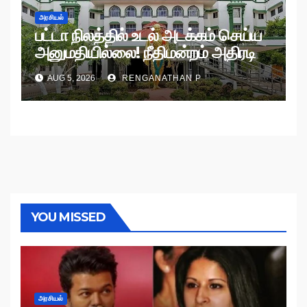
அரசியல்
பட்டா நிலத்தில் உடல் அடக்கம் செய்ய
அனுமதியில்லை! நீதிமன்றம் அதிரடி
உத்தரவு!
AUG 5, 2026
RENGANATHAN P
YOU MISSED
அரசியல்