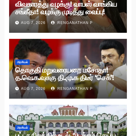
விவகாரத்து வழக்கு! வாபஸ் வாங்கிய
சங்கீதா! வழக்கு முடித்து வைப்பு!
AUG 7, 2026
RENGANATHAN P
அரசியல்
தொகுதி மறுவரையறை மசோதா!
த.வெ.க.வுக்கு தி.மு.க திடீர் ‘செக்’!
AUG 7, 2026
RENGANATHAN P
அரசியல்
பட்டா நிலத்தில் உடல் அடக்கம் செய்ய