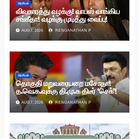
அரசியல்
விவகாரத்து வழக்கு! வாபஸ் வாங்கிய
சங்கீதா! வழக்கு முடித்து வைப்பு!
AUG 7, 2026
RENGANATHAN P
அரசியல்
தொகுதி மறுவரையறை மசோதா!
த.வெ.க.வுக்கு தி.மு.க திடீர் ‘செக்’!
AUG 7, 2026
RENGANATHAN P