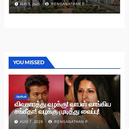
உத்தரவு!
AUG 5, 2026
RENGANATHAN P
YOU MISSED
அரசியல்
விவகாரத்து வழக்கு! வாபஸ் வாங்கிய
சங்கீதா! வழக்கு முடித்து வைப்பு!
AUG 7, 2026
RENGANATHAN P