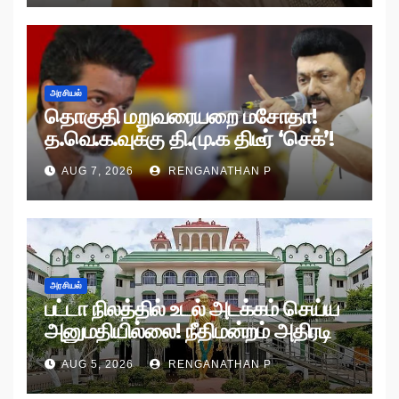
அரசியல்
தொகுதி மறுவரையறை மசோதா!
த.வெ.க.வுக்கு தி.மு.க திடீர் ‘செக்’!
AUG 7, 2026
RENGANATHAN P
அரசியல்
பட்டா நிலத்தில் உடல் அடக்கம் செய்ய
அனுமதியில்லை! நீதிமன்றம் அதிரடி
உத்தரவு!
AUG 5, 2026
RENGANATHAN P