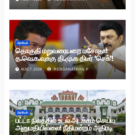
அரசியல்
தொகுதி மறுவரையறை மசோதா!
த.வெ.க.வுக்கு தி.மு.க திடீர் ‘செக்’!
AUG 7, 2026
RENGANATHAN P
அரசியல்
பட்டா நிலத்தில் உடல் அடக்கம் செய்ய
அனுமதியில்லை! நீதிமன்றம் அதிரடி