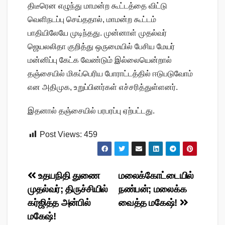
திடீரென எழுந்து மாமன்ற கூட்டத்தை விட்டு
வெளிநடப்பு செய்ததால், மாமன்ற கூட்டம்
பாதியிலேயே முடிந்தது. முன்னாள் முதல்வர்
ஜெயலலிதா குறித்து ஒருமையில் பேசிய மேயர்
மன்னிப்பு கேட்க வேண்டும் இல்லையென்றால்
தஞ்சையில் மிகப்பெரிய போராட்டத்தில் ஈடுபடுவோம்
என அதிமுக, உறுப்பினர்கள் எச்சரித்துள்ளனர்.
இதனால் தஞ்சையில் பரபரப்பு ஏற்பட்டது.
Post Views:
459
Post
உதயநிதி துணை
மலைக்கோட்டையில்
முதல்வர்; திருச்சியில்
நண்பன்; மலைக்க
navigation
கர்ஜித்த அன்பில்
வைத்த மகேஷ்!
மகேஷ்!