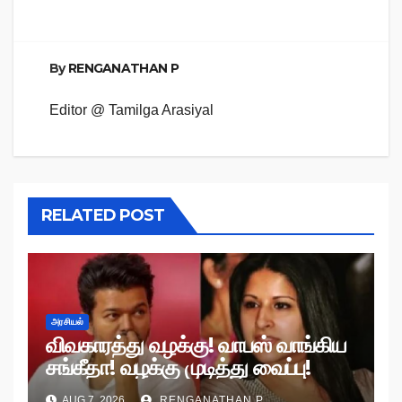
By
RENGANATHAN P
Editor @ Tamilga Arasiyal
RELATED POST
அரசியல்
விவகாரத்து வழக்கு! வாபஸ் வாங்கிய
சங்கீதா! வழக்கு முடித்து வைப்பு!
AUG 7, 2026
RENGANATHAN P