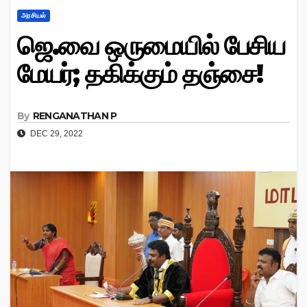
அரசியல்
ஜெ.வை ஒருமையில் பேசிய
மேயர்; தகிக்கும் தஞ்சை!
By
RENGANATHAN P
DEC 29, 2022