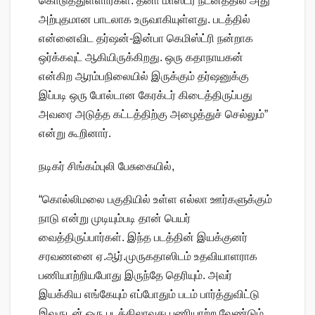
கொடுத்துள்ளார்கள். தீனா மாஸ்டர் நடனத்தில் அது
அற்புதமான பாடலாக உருவாகியுள்ளது. படத்தில்
என்னைவிட தர்ஷன்-இன்பா கெமிஸ்ட்ரி நன்றாக
ஒர்க்கவுட் ஆகியிருக்கிறது. ஒரு கதாநாயகன்
என்கிற ஆரம்பநிலையில் இருக்கும் தர்ஷனுக்கு
இப்படி ஒரு போல்டான கேரக்டர் கிடைத்திருப்பது
அவரை அடுத்த கட்டத்திற்கு அழைத்துச் செல்லும்”
என்று கூறினார்.
நடிகர் சிங்கம்புலி பேசுகையில்,
“கொல்லிமலை பகுதியில் உள்ள எல்லா ஊர்களுக்கும்
நாடு என்று முடியும்படி தான் பெயர்
வைத்திருப்பார்கள். இந்த படத்தின் இயக்குனர்
சரவணனை ஏ.ஆர்.முருகதாஸிடம் உதவியாளராக
பணியாற்றியபோது இருந்தே தெரியும். அவர்
இயக்கிய எங்கேயும் எப்போதும் படம் பார்த்துவிட்டு
இவருடன் ஒரு படத்திலாவது பணியாற்ற வேண்டும்