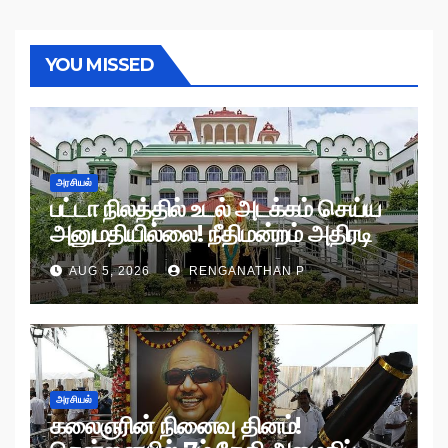
YOU MISSED
அரசியல்
பட்டா நிலத்தில் உடல் அடக்கம் செய்ய
அனுமதியில்லை! நீதிமன்றம் அதிரடி
உத்தரவு!
AUG 5, 2026
RENGANATHAN P
அரசியல்
கலைஞரின் நினைவு தினம்!