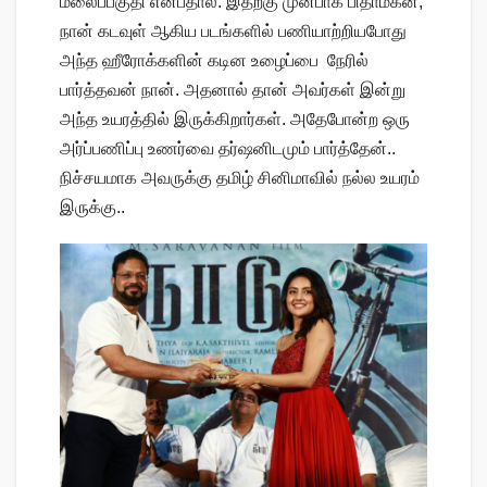
மலைப்பகுதி என்பதால். இதற்கு முன்பாக பிதாமகன்,
நான் கடவுள் ஆகிய படங்களில் பணியாற்றியபோது
அந்த ஹீரோக்களின் கடின உழைப்பை நேரில்
பார்த்தவன் நான். அதனால் தான் அவர்கள் இன்று
அந்த உயரத்தில் இருக்கிறார்கள். அதேபோன்ற ஒரு
அர்ப்பணிப்பு உணர்வை தர்ஷனிடமும் பார்த்தேன்..
நிச்சயமாக அவருக்கு தமிழ் சினிமாவில் நல்ல உயரம்
இருக்கு..