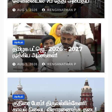
சென்னையில் 7ம் தேதி அமைதிப்
பேரணி!
AUG 5, 2026
RENGANATHAN P
அரசியல்
தமிழக பட்ஜெட் 2026 – 2027
முக்கிய அம்சங்கள்!
AUG 5, 2026
RENGANATHAN P
அரசியல்
குதிரை பேரம்! திருவல்லிக்கேணி
காவல் நிலைய விசாரணைக்கு தடை!