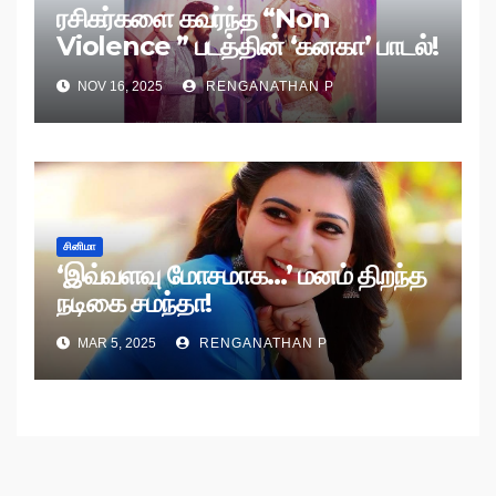
ரசிகர்களை கவர்ந்த “Non
Violence ” படத்தின் ‘கனகா’ பாடல்!
NOV 16, 2025
RENGANATHAN P
சினிமா
‘இவ்வளவு மோசமாக…’ மனம் திறந்த
நடிகை சமந்தா!
MAR 5, 2025
RENGANATHAN P