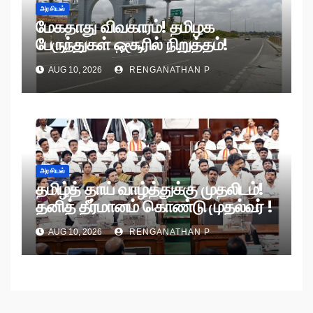
அரசியல்
மேகதாது விவகாரம்! தமிழக
பேருந்துகள் ஒசூரில் நிறுத்தம்!
AUG 10, 2026
RENGANATHAN P
அரசியல்
தமிழ்த் தாய் வாழ்த்துக்கு முதலிடம்!
தனித் தீர்மானம் கொண்டு முதல்வர் !
AUG 10, 2026
RENGANATHAN P