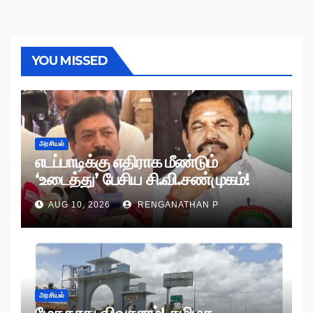
YOU MISSED
அரசியல்
எடப்பாடிக்கு எதிராக மீண்டும்
‘உடைத்து’ பேசிய சி.வி.சண்முகம்!
AUG 10, 2026
RENGANATHAN P
அரசியல்