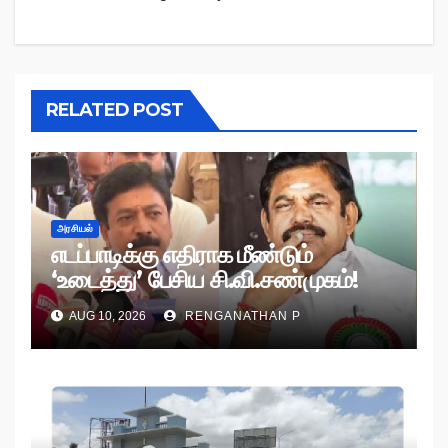
RELATED POST
அரசியல்
எடப்பாடிக்கு எதிராக மீண்டும்
‘உடைத்து’ பேசிய சி.வி.சண்முகம்!
AUG 10, 2026
RENGANATHAN P