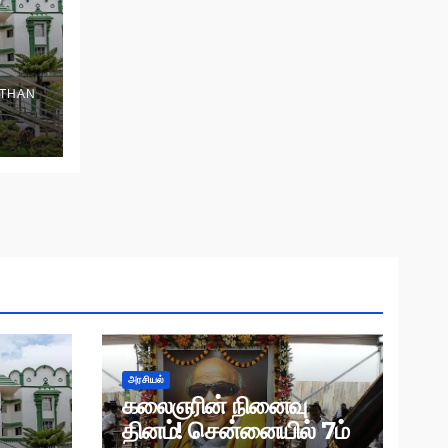
THAN
அரசியல்
கலைஞரின் நினைவு
தினம்! சென்னையில் 7ம்