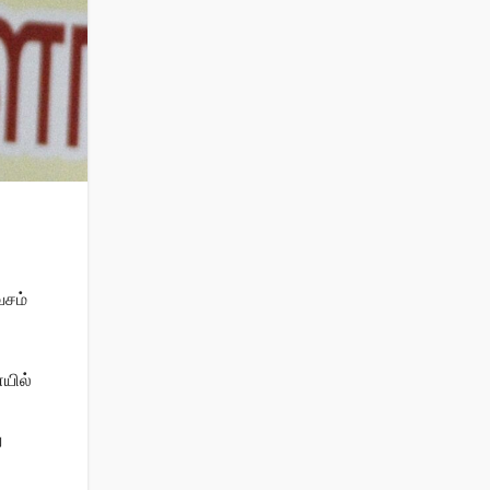
.
வசம்
யில்
ு