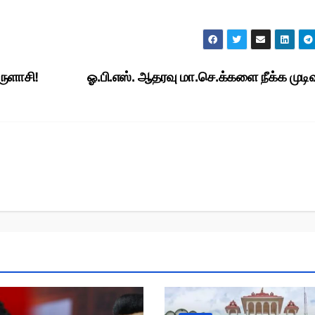
ருளாசி!
ஓ.பி.எஸ். ஆதரவு மா.செ.க்களை நீக்க முடி