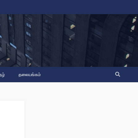
தழ்
தலையங்கம்