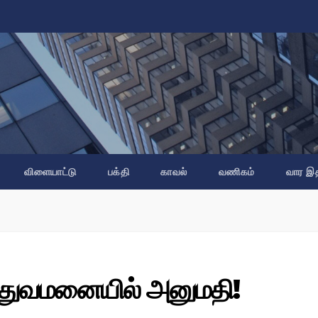
விளையாட்டு
பக்தி
காவல்
வணிகம்
வார இ
த்துவமனையில் அனுமதி!