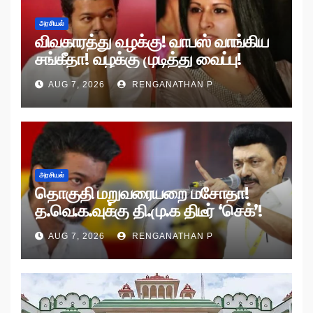
அரசியல்
விவகாரத்து வழக்கு! வாபஸ் வாங்கிய
சங்கீதா! வழக்கு முடித்து வைப்பு!
AUG 7, 2026
RENGANATHAN P
அரசியல்
தொகுதி மறுவரையறை மசோதா!
த.வெ.க.வுக்கு தி.மு.க திடீர் ‘செக்’!
AUG 7, 2026
RENGANATHAN P