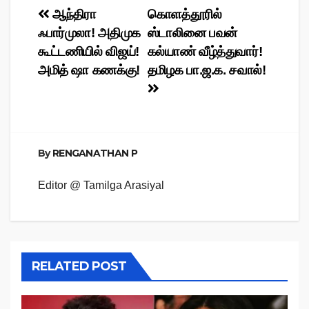
Post
ஆந்திரா
கொளத்தூரில்
ஃபார்முலா! அதிமுக
ஸ்டாலினை பவன்
navigation
கூட்டணியில் விஜய்!
கல்யாண் வீழ்த்துவார்!
அமித் ஷா கணக்கு!
தமிழக பா.ஜ.க. சவால்!
By
RENGANATHAN P
Editor @ Tamilga Arasiyal
RELATED POST