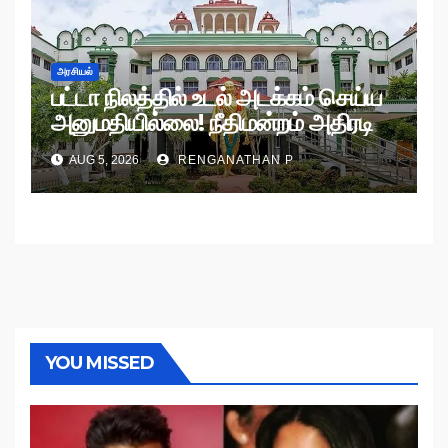
அரசியல்
பட்டா நிலத்தில் உடல் அடக்கம் செய்ய
அனுமதியில்லை! நீதிமன்றம் அதிரடி
உத்தரவு!
AUG 5, 2026
RENGANATHAN P
YOU MISSED