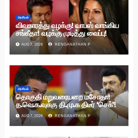
அரசியல்
விவகாரத்து வழக்கு! வாபஸ் வாங்கிய
சங்கீதா! வழக்கு முடித்து வைப்பு!
AUG 7, 2026
RENGANATHAN P
அரசியல்
தொகுதி மறுவரையறை மசோதா!
த.வெ.க.வுக்கு தி.மு.க திடீர் ‘செக்’!
AUG 7, 2026
RENGANATHAN P