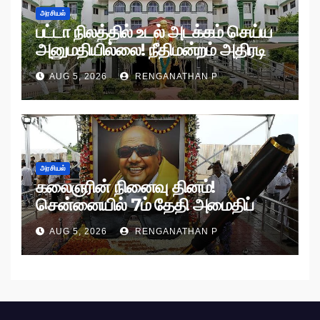
அரசியல்
பட்டா நிலத்தில் உடல் அடக்கம் செய்ய
அனுமதியில்லை! நீதிமன்றம் அதிரடி
உத்தரவு!
AUG 5, 2026
RENGANATHAN P
அரசியல்
கலைஞரின் நினைவு தினம்!
சென்னையில் 7ம் தேதி அமைதிப்
பேரணி!
AUG 5, 2026
RENGANATHAN P