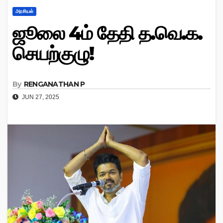
அரசியல்
ஜூலை 4ம் தேதி த.வெ.க.
செயற்குழு!
By
RENGANATHAN P
JUN 27, 2025