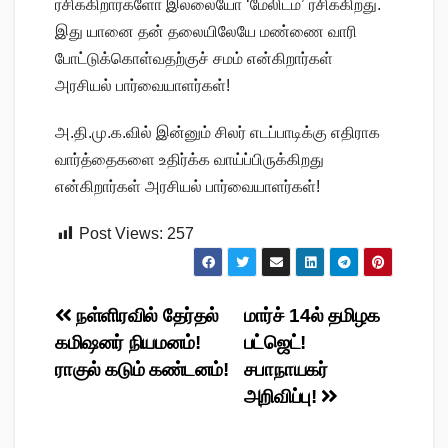
ரசிக்கிறார்களோ இல்லையோ ‘மேலிடம்’ ரசிக்கிறது.
இது யானை தன் தலையிலேயே மண்ணை வாரி
போட்டுக்கொள்வதற்குச் சமம் என்கிறார்கள்
அரசியல் பார்வையாளர்கள்!
அ.தி.மு.க.வில் இன்னும் சிலர் எடப்பாடிக்கு எதிராக
வார்த்தைகளை உதிர்க்க வாய்ப்பிருக்கிறது
என்கிறார்கள் அரசியல் பார்வையாளர்கள்!
Post Views:
257
Post
நள்ளிரவில் தேர்தல்
மார்ச் 14ல் தமிழக
கமிஷனர் நியமனம்!
பட்ஜெட்!
navigation
ராகுல் கடும் கண்டனம்!
சபாநாயகர்
அறிவிப்பு!