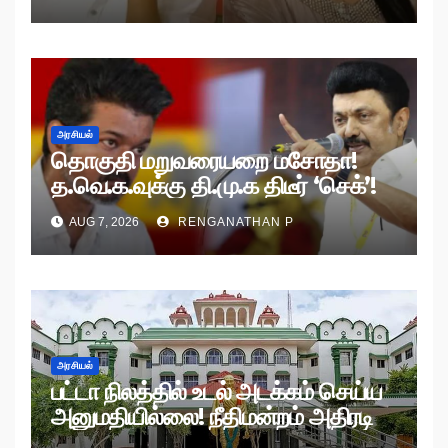
அரசியல்
தொகுதி மறுவரையறை மசோதா!
த.வெ.க.வுக்கு தி.மு.க திடீர் ‘செக்’!
AUG 7, 2026
RENGANATHAN P
அரசியல்
பட்டா நிலத்தில் உடல் அடக்கம் செய்ய
அனுமதியில்லை! நீதிமன்றம் அதிரடி
உத்தரவு!