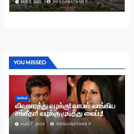
AUG 5, 2026
RENGANATHAN P
YOU MISSED
அரசியல்
விவகாரத்து வழக்கு! வாபஸ் வாங்கிய
சங்கீதா! வழக்கு முடித்து வைப்பு!
AUG 7, 2026
RENGANATHAN P