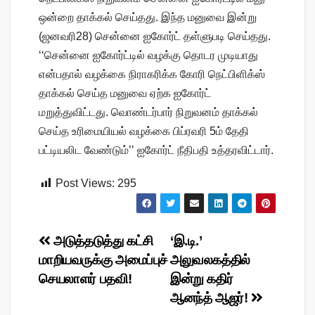
ஒன்றை தாக்கல் செய்தது. இந்த மனுவை இன்று
(ஜனவரி28) சென்னை ஐகோர்ட் தள்ளுபடி செய்தது.
‘‘சென்னை ஐகோர்ட்டில் வழக்கு தொடர முடியாது
என்பதால் வழக்கை நிராகரிக்க கோரி நெட்பிளிக்ஸ்
தாக்கல் செய்த மனுவை ஏற்க ஐகோர்ட்
மறுத்துவிட்டது. வொண்டர்பார் நிறுவனம் தாக்கல்
செய்த உரிமையியல் வழக்கை பிப்ரவரி 5ம் தேதி
பட்டியலிட வேண்டும்’’ ஐகோர்ட் நீதிபதி உத்தரவிட்டார்.
Post Views:
295
Post
அடுத்தடுத்து கட்சி
‘இ.டி.’
மாறியவருக்கு அமைப்புச்
அலுவலகத்தில்
navigation
செயலாளர் பதவி!
இன்று கதிர்
ஆனந்த் ஆஜர்!