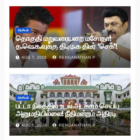
அரசியல்
தொகுதி மறுவரையறை மசோதா!
த.வெ.க.வுக்கு தி.மு.க திடீர் ‘செக்’!
AUG 7, 2026
RENGANATHAN P
அரசியல்
பட்டா நிலத்தில் உடல் அடக்கம் செய்ய
அனுமதியில்லை! நீதிமன்றம் அதிரடி
உத்தரவு!
AUG 5, 2026
RENGANATHAN P