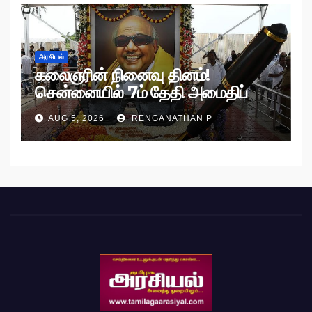
அரசியல்
கலைஞரின் நினைவு தினம்!
சென்னையில் 7ம் தேதி அமைதிப்
பேரணி!
AUG 5, 2026
RENGANATHAN P