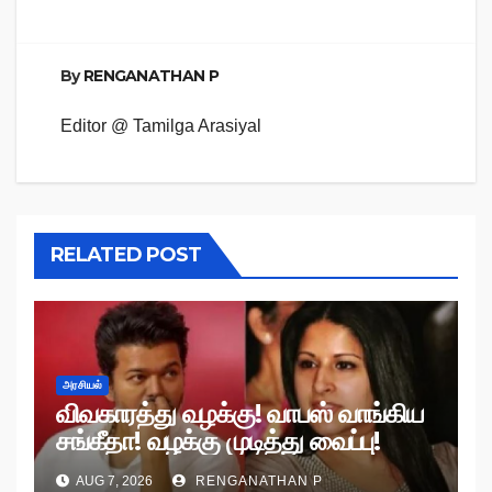
By
RENGANATHAN P
Editor @ Tamilga Arasiyal
RELATED POST
அரசியல்
விவகாரத்து வழக்கு! வாபஸ் வாங்கிய
சங்கீதா! வழக்கு முடித்து வைப்பு!
AUG 7, 2026
RENGANATHAN P