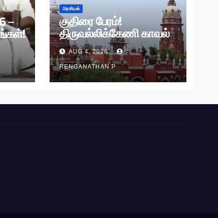
அரசியல்
குதிரை பேரம்!
6 –
திருவல்லிக்கேணி காவல்
்கள்!
நிலைய விசாரணைக்கு
AUG 4, 2026
தடை!
RENGANATHAN P