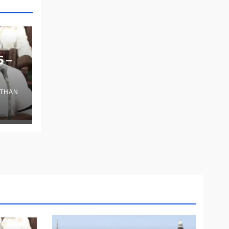
6 –
THAN