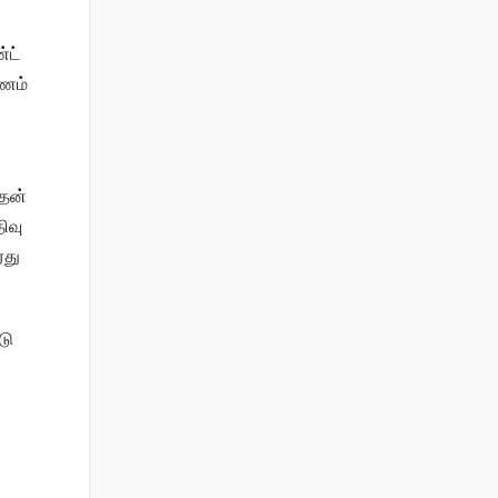
்ட்
பணம்
அதன்
ிவு
ரது
டு