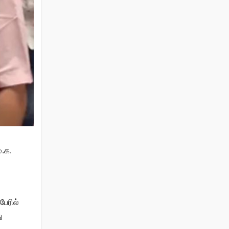
.க.
பேரில்
ு