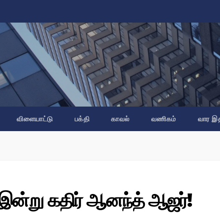
விளையாட்டு
பக்தி
காவல்
வணிகம்
வார இ
 இன்று கதிர் ஆனந்த் ஆஜர்!