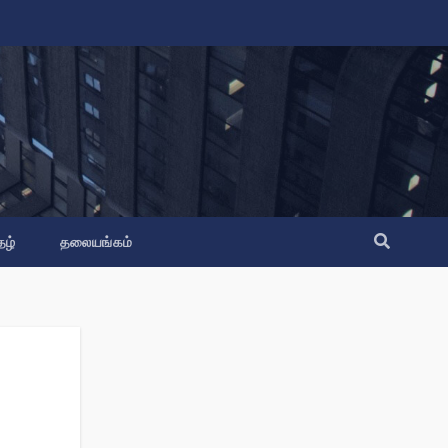
தழ்
தலையங்கம்