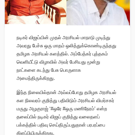
நடிகர் விஜய்யின் முதல் அரசியல் மாநாடு முடிந்து
அவரது பேச்சு ஒரு மாதம் ஒலித்துக்கொண்டிருந்தது
தமிழக அரசியல் களத்தில். அம்பேத்கர் புத்தகம்
வெளியீட்டு விழாவில் அவர் பேசியது மூன்று
நாட்களை கடந்து பேசு பொருளாக
அமைந்திருக்கிறது.
இந்த நிலையில்தான் அவ்வப்போது தமிழக அரசியல்
கள நிலவரம் குறித்து பதிவிடும் அரசியல் விமர்சகர்
மருது அழகுராஜ் ‘#ஒரே #ஒரு மணிநேரம்’ என்ற
தலைப்பில் நடிகர் விஜய் குறித்து வலைதளப்
பக்கத்தில் பதிவு செய்திருப்பதுதான் பரபரப்பை
கிளப்பியிருக்கிறது.