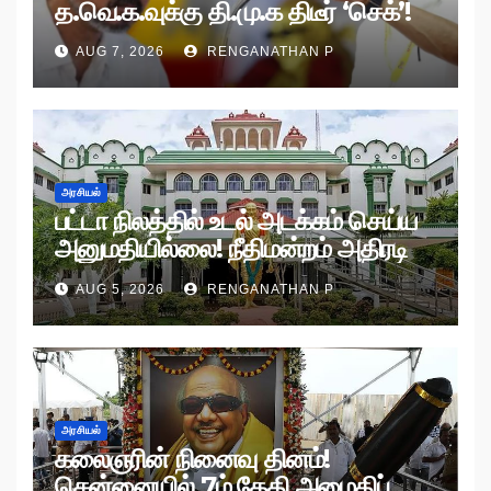
த.வெ.க.வுக்கு தி.மு.க திடீர் ‘செக்’!
AUG 7, 2026
RENGANATHAN P
அரசியல்
பட்டா நிலத்தில் உடல் அடக்கம் செய்ய
அனுமதியில்லை! நீதிமன்றம் அதிரடி
உத்தரவு!
AUG 5, 2026
RENGANATHAN P
அரசியல்
கலைஞரின் நினைவு தினம்!
சென்னையில் 7ம் தேதி அமைதிப்