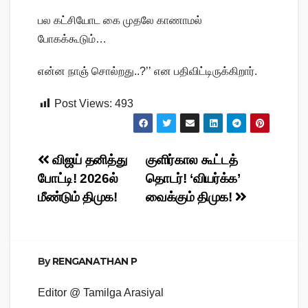
பல கட்சியோட கை முதலே காணாமல்
போகக்கூடும்…
என்ன நாஞ் சொல்றது..?’’ என பதிவிட்டிருக்கிறார்.
Post Views:
493
Post
விஜய் தனித்து
குளிர்கால கூட்டத்
போட்டி! 2026ல்
தொடர்! ‘வியர்க்க’
navigation
மீண்டும் திமுக!
வைக்கும் திமுக!
By
RENGANATHAN P
Editor @ Tamilga Arasiyal