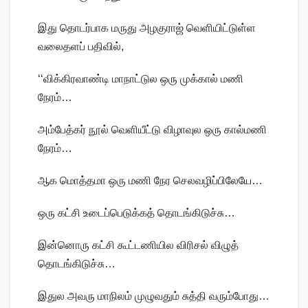
இது தொடர்பாக மருது அழகுராஜ் வெளியிட்டுள்ள
வலைதளப் பதிவில்,
‘‘விக்கிரவாண்டி மாநாட்டுல ஒரு முக்கால் மணி
நேரம்…
அம்பேத்கர் நூல் வெளியீட்டு விழாவுல ஒரு கால்மணி
நேரம்…
ஆக மொத்தமா ஒரு மணி நேர செலவழிப்பிலேயே…
ஒரு கட்சி உடைப்பெடுக்கத் தொடங்கிடுச்சு…
இன்னொரு கட்சி கூட்டணியில விரிசல் விழுத்
தொடங்கிடுச்சு…
இதுல அவரு மாநிலம் முழுவதும் சுத்தி வரும்போது…