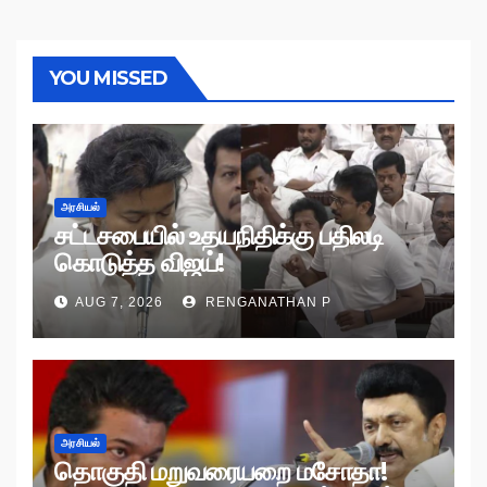
YOU MISSED
அரசியல்
சட்டசபையில் உதயநிதிக்கு பதிலடி
கொடுத்த விஜய்!
AUG 7, 2026
RENGANATHAN P
அரசியல்
தொகுதி மறுவரையறை மசோதா!