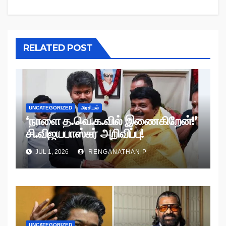
RELATED POST
UNCATEGORIZED
அரசியல்
‘நாளை த.வெ.க.வில் இணைகிறேன்!’
சி.விஜயபாஸ்கர் அறிவிப்பு!
JUL 1, 2026
RENGANATHAN P
UNCATEGORIZED