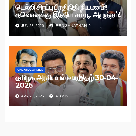
டெல்லி சிறப்பு பிரதிநிதி நியமனம்!
தவெகவுக்கு இந்திய கம்யூ. அழுத்தம்!
JUN 28, 2026
RENGANATHAN P
UNCATEGORIZED
தமிழக அரசியயல் வாரஇதழ் 30-04-
2026
APR 23, 2026
ADMIN