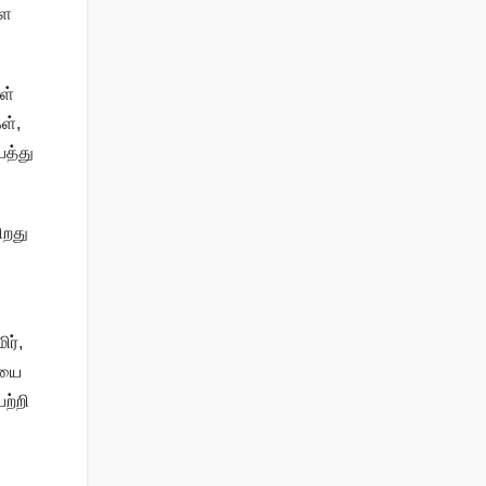
ளை
ள்
ள்,
பத்து
ிறது
ிர்,
ையை
ற்றி