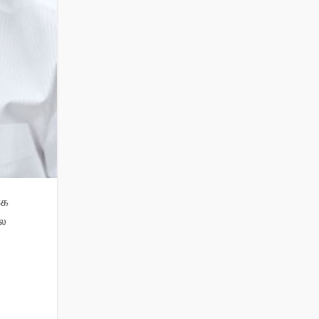
ாக
ில