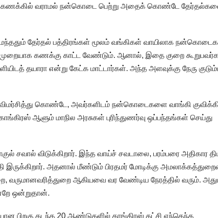
டம் கணக்கில் வராமல் நன்கொடை பெற்று அதைக் கொண்டே தேர்தல்க
்ததும் தேர்தல் பத்திரங்கள் மூலம் வங்கிகள் வாயிலாக நன்கொடைக
ிக்கு முறையாக கணக்கு காட்ட வேண்டும். ஆனால், இதை குறை கூறுபவர்க
ியிடத் தயாரா என்று கேட்க மாட்டார்கள். அந்த அளவுக்கு நேரு குடும்
ிமர்சித்து கொண்டே, அவர்களிடம் நன்கொடைகளை வாங்கி குவிக்க
ங்கிரஸ் ஆளும் மாநில அரசுகள் புரிந்துணர்வு ஒப்பந்தங்கள் செய்து
ாகுல் சவால் விடுக்கிறார். இந்த வாய்ச் சவடாலை, பரம்பரை அதிகார திம
ி இருக்கிறார். அதனால் மீண்டும் பிரதமர் மோடிக்கு அமலாக்கத்துற
றை, வருமானவரித்துறை ஆகியவை வர வேண்டிய நேரத்தில் வரும். அதுப
்றே ஒன்றுதான்.
ி.யான பிறகு கடந்த 20 ஆண்டுகளில் காங்கிரஸ் கட்சி எந்தெந்த