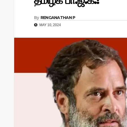
தமிழக பா.ஜ.க.!
By
RENGANATHAN P
MAY 10, 2024