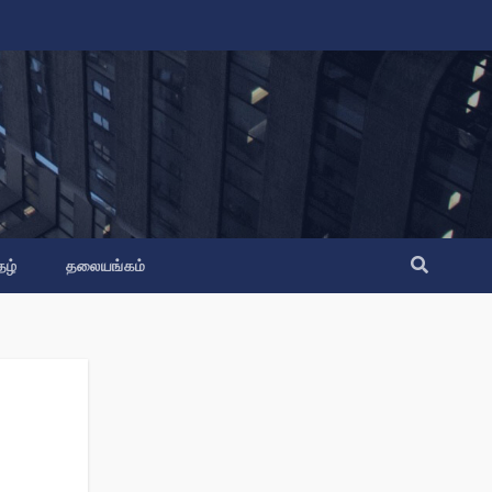
தழ்
தலையங்கம்