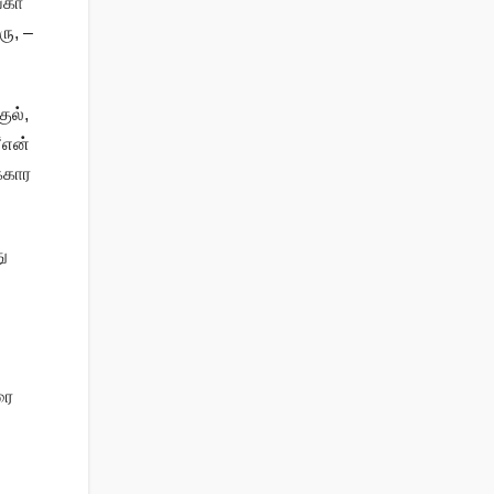
்கா
ரு, –
ுல்,
‘என்
்கார
து
ரை