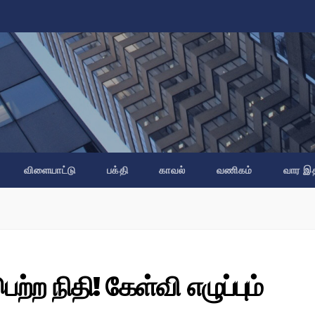
விளையாட்டு
பக்தி
காவல்
வணிகம்
வார இ
ற்ற நிதி! கேள்வி எழுப்பும்