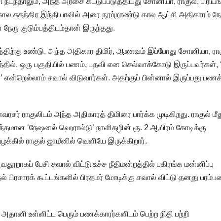
டந்தாலும், அந்த அரசை கட்டுப்படுத்தியது சோனியா, ராகுல், பிரியங
ால சுதந்திர இந்தியாவில் அரை நூற்றாண்டு கால ஆட்சி அதிகாரம் நே
ன நேரு குடும்பத்திடம்தான் இருந்தது.
த்திற்கு உண்டு. அந்த அதிகார திமிர், ஆணவம் இப்போது சோனியா, ராக
்தில், ஒரு பகுதியில் பணம், பதவி என செல்வாக்கோடு இருப்பவர்கள், 
்’ என்றெல்லாம் சவால் விடுவார்கள். அதற்குப் பின்னால் இருப்பது பணக
ரசர் ராகுலிடம் அந்த அதிகாரத் திமிரை பார்க்க முடிகிறது. ராகுல் மீ
ாந்தமான ‘நேஷனல் ஹெரால்டு’ நாளிதழின் ரூ. 2 ஆயிரம் கோடிக்கு
கில் ராகுல் ஜாமீனில் வெளியே இருக்கிறார்.
் அவதூறாகப் பேசி சவால் விட்டு உச்ச நீதிமன்றத்தில் பகிரங்க மன்னிப்பு
்தல் பிரசாரக் கூட்டங்களில் பிரதமர் மோடிக்கு சவால் விட்டு தனது பரம்ப
அதானி உள்ளிட்ட பெரும் பணக்காரர்களிடம் பெற்ற நிதி பற்றி