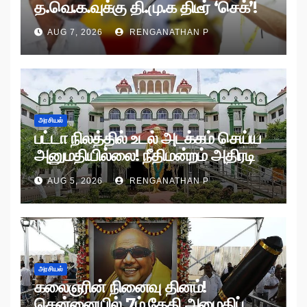
த.வெ.க.வுக்கு தி.மு.க திடீர் ‘செக்’!
AUG 7, 2026
RENGANATHAN P
அரசியல்
பட்டா நிலத்தில் உடல் அடக்கம் செய்ய
அனுமதியில்லை! நீதிமன்றம் அதிரடி
உத்தரவு!
AUG 5, 2026
RENGANATHAN P
அரசியல்
கலைஞரின் நினைவு தினம்!
சென்னையில் 7ம் தேதி அமைதிப்