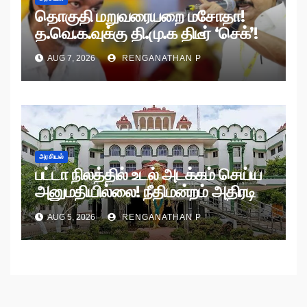
தொகுதி மறுவரையறை மசோதா!
த.வெ.க.வுக்கு தி.மு.க திடீர் ‘செக்’!
AUG 7, 2026
RENGANATHAN P
அரசியல்
பட்டா நிலத்தில் உடல் அடக்கம் செய்ய
அனுமதியில்லை! நீதிமன்றம் அதிரடி
உத்தரவு!
AUG 5, 2026
RENGANATHAN P