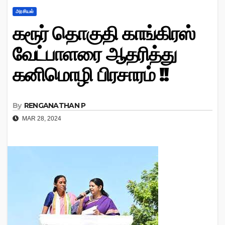
அரசியல்
கரூர் தொகுதி காங்கிரஸ்
வேட்பாளரை ஆதரித்து
கனிமொழி பிரசாரம் !!
By
RENGANATHAN P
MAR 28, 2024