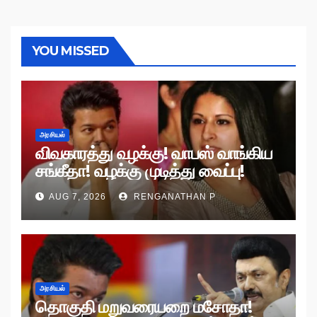
YOU MISSED
அரசியல்
விவகாரத்து வழக்கு! வாபஸ் வாங்கிய
சங்கீதா! வழக்கு முடித்து வைப்பு!
AUG 7, 2026
RENGANATHAN P
அரசியல்
தொகுதி மறுவரையறை மசோதா!