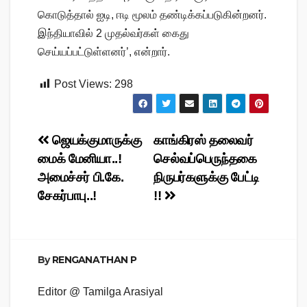
கொடுத்தால் ஐடி, ஈடி மூலம் தண்டிக்கப்படுகின்றனர்.
இந்தியாவில் 2 முதல்வர்கள் கைது
செய்யப்பட்டுள்ளனர்’, என்றார்.
Post Views:
298
Post
ஜெயக்குமாருக்கு
காங்கிரஸ் தலைவர்
மைக் மேனியா..!
செல்வப்பெருந்தகை
navigation
அமைச்சர் பி.கே.
நிருபர்களுக்கு பேட்டி
சேகர்பாபு..!
!!
By
RENGANATHAN P
Editor @ Tamilga Arasiyal