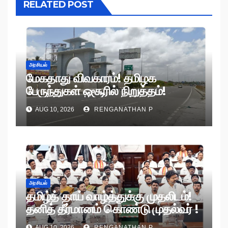
RELATED POST
அரசியல்
மேகதாது விவகாரம்! தமிழக
பேருந்துகள் ஒசூரில் நிறுத்தம்!
AUG 10, 2026
RENGANATHAN P
அரசியல்
தமிழ்த் தாய் வாழ்த்துக்கு முதலிடம்!
தனித் தீர்மானம் கொண்டு முதல்வர் !
AUG 10, 2026
RENGANATHAN P