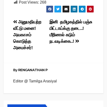
Post Views:
268
Post
அனுமதியற்ற
இனி தமிழகத்தில் பஞ்சு
வீட்டு மனை!
மிட்டாய்க்கு தடை..!
navigation
அவகாசம்
மீறினால் கடும்
கொடுத்த
நடவடிக்கை..!
அமைச்சர்!
By
RENGANATHAN P
Editor @ Tamilga Arasiyal