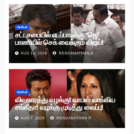
அரசியல்
சட்டசபையில் எடப்பாடிக்கு ‘ஜெ’
பாணியில் செக் வைக்கும் விஜய்!
AUG 10, 2026
RENGANATHAN P
அரசியல்
விவகாரத்து வழக்கு! வாபஸ் வாங்கிய
சங்கீதா! வழக்கு முடித்து வைப்பு!
AUG 7, 2026
RENGANATHAN P