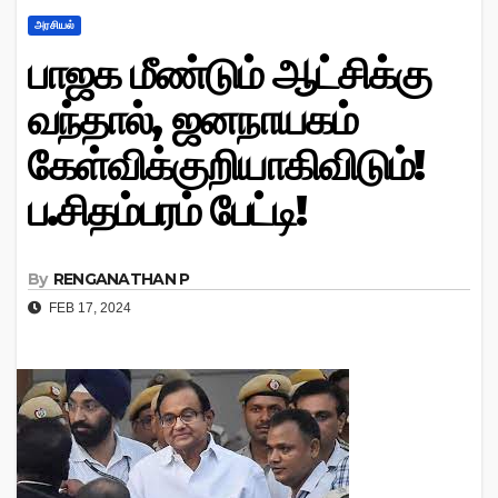
அரசியல்
பாஜக மீண்டும் ஆட்சிக்கு
வந்தால், ஜனநாயகம்
கேள்விக்குறியாகிவிடும்!
ப.சிதம்பரம் பேட்டி!
By
RENGANATHAN P
FEB 17, 2024