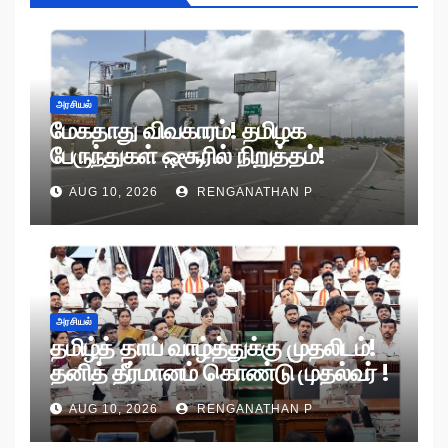
அரசியல்
மேகதாது விவகாரம்! தமிழக
பேருந்துகள் ஒசூரில் நிறுத்தம்!
AUG 10, 2026
RENGANATHAN P
அரசியல்
தமிழ்த் தாய் வாழ்த்துக்கு முதலிடம்!
தனித் தீர்மானம் கொண்டு முதல்வர் !
AUG 10, 2026
RENGANATHAN P