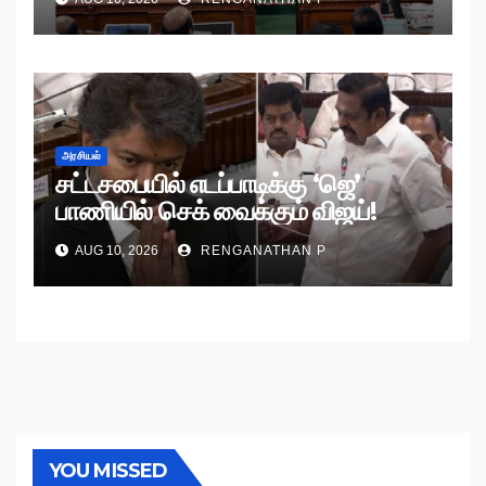
அரசியல்
சட்டசபையில் எடப்பாடிக்கு ‘ஜெ’
பாணியில் செக் வைக்கும் விஜய்!
AUG 10, 2026
RENGANATHAN P
YOU MISSED