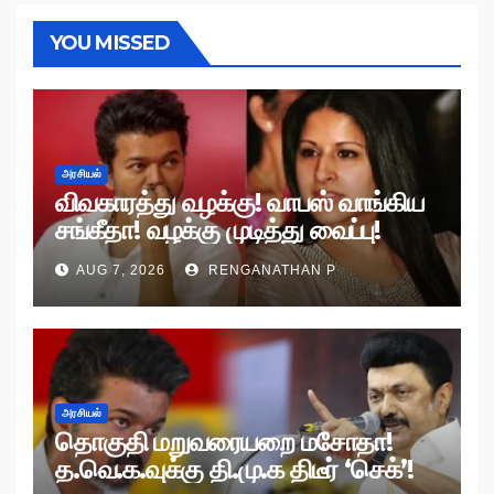
YOU MISSED
அரசியல்
விவகாரத்து வழக்கு! வாபஸ் வாங்கிய
சங்கீதா! வழக்கு முடித்து வைப்பு!
AUG 7, 2026
RENGANATHAN P
அரசியல்
தொகுதி மறுவரையறை மசோதா!
த.வெ.க.வுக்கு தி.மு.க திடீர் ‘செக்’!