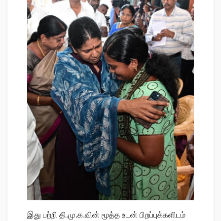
இது பற்றி தி.மு.க.வின் மூத்த உடன் பிறப்புக்களிடம்