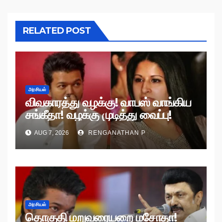
RELATED POST
அரசியல்
விவகாரத்து வழக்கு! வாபஸ் வாங்கிய
சங்கீதா! வழக்கு முடித்து வைப்பு!
AUG 7, 2026
RENGANATHAN P
அரசியல்
தொகுதி மறுவரையறை மசோதா!