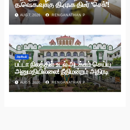
த.வெ.க.வுக்கு தி.மு.க திடீர் ‘செக்’!
AUG 7, 2026
RENGANATHAN P
அரசியல்
பட்டா நிலத்தில் உடல் அடக்கம் செய்ய
அனுமதியில்லை! நீதிமன்றம் அதிரடி
உத்தரவு!
AUG 5, 2026
RENGANATHAN P