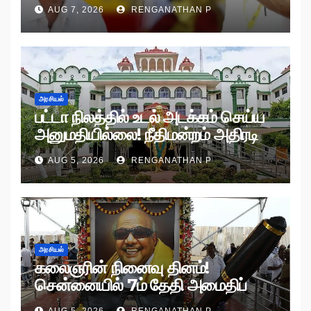
AUG 7, 2026
RENGANATHAN P
அரசியல்
பட்டா நிலத்தில் உடல் அடக்கம் செய்ய
அனுமதியில்லை! நீதிமன்றம் அதிரடி
உத்தரவு!
AUG 5, 2026
RENGANATHAN P
அரசியல்
கலைஞரின் நினைவு தினம்!
சென்னையில் 7ம் தேதி அமைதிப்
பேரணி!
AUG 5, 2026
RENGANATHAN P