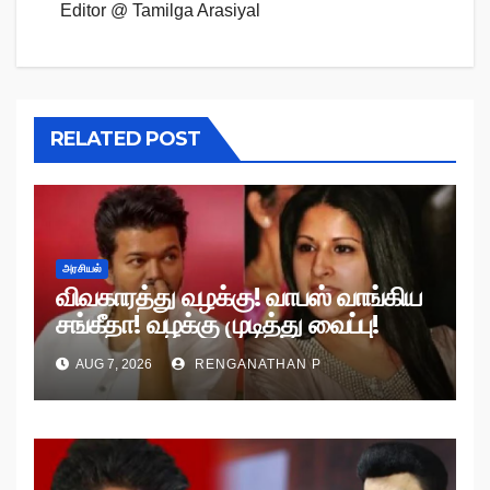
Editor @ Tamilga Arasiyal
RELATED POST
அரசியல்
விவகாரத்து வழக்கு! வாபஸ் வாங்கிய
சங்கீதா! வழக்கு முடித்து வைப்பு!
AUG 7, 2026
RENGANATHAN P