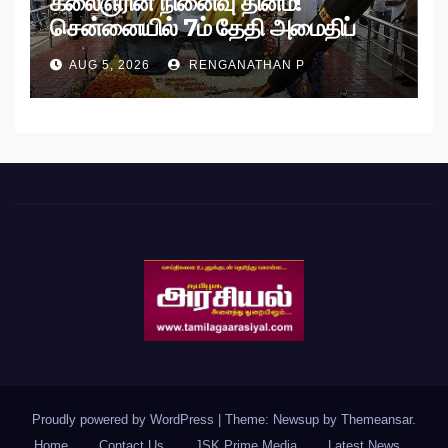
கலைஞரின் நினைவு தினம்!
சென்னையில் 7ம் தேதி அமைதிப்
பேரணி!
AUG 5, 2026
RENGANATHAN P
Proudly powered by WordPress
|
Theme: Newsup by
Themeansar
.
Home
Contact Us
JSK Prime Media
Latest News