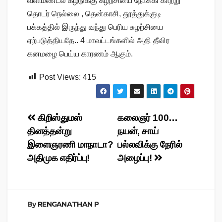
வளிமண்டல கீழடுக்கு சுழற்சியை நோக்கி காற்று
தொடர் நெல்லை , தென்காசி, தூத்துக்குடி
பக்கத்தில் இருந்து வந்து பெரிய சுழற்சியை
ஏற்படுத்தியதே.. 4 மாவட்டங்களில் அதி தீவிர
கனமழை பெய்ய காரணம் ஆகும்.
Post Views:
415
Post
கிறிஸ்துமஸ்
கலைஞர் 100…
தினத்தன்று
நயன், சாய்
navigation
இளைஞரணி மாநாடா?
பல்லவிக்கு நேரில்
அதிமுக எதிர்ப்பு!
அழைப்பு!
By
RENGANATHAN P