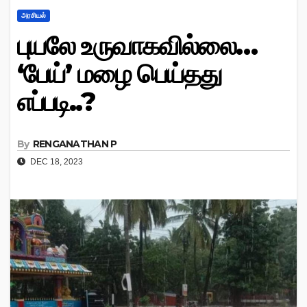
அரசியல்
புயலே உருவாகவில்லை…
‘பேய்’ மழை பெய்தது
எப்படி..?
By
RENGANATHAN P
DEC 18, 2023