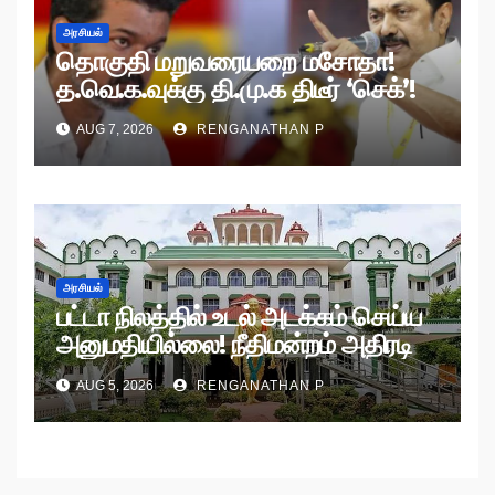
அரசியல்
தொகுதி மறுவரையறை மசோதா!
த.வெ.க.வுக்கு தி.மு.க திடீர் ‘செக்’!
AUG 7, 2026
RENGANATHAN P
அரசியல்
பட்டா நிலத்தில் உடல் அடக்கம் செய்ய
அனுமதியில்லை! நீதிமன்றம் அதிரடி
உத்தரவு!
AUG 5, 2026
RENGANATHAN P