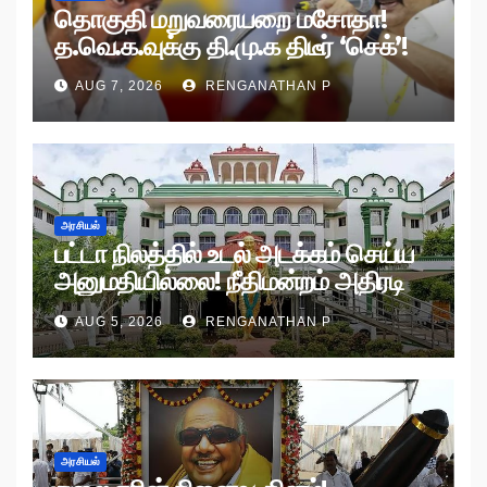
தொகுதி மறுவரையறை மசோதா!
த.வெ.க.வுக்கு தி.மு.க திடீர் ‘செக்’!
AUG 7, 2026
RENGANATHAN P
அரசியல்
பட்டா நிலத்தில் உடல் அடக்கம் செய்ய
அனுமதியில்லை! நீதிமன்றம் அதிரடி
உத்தரவு!
AUG 5, 2026
RENGANATHAN P
அரசியல்