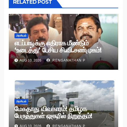
RELATED POST
அரசியல்
எடப்பாடிக்கு எதிராக மீண்டும்
‘உடைத்து’ பேசிய சி.வி.சண்முகம்!
AUG 10, 2026
RENGANATHAN P
அரசியல்
மேகதாது விவகாரம்! தமிழக
பேருந்துகள் ஒசூரில் நிறுத்தம்!
AUG 10, 2026
RENGANATHAN P