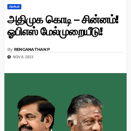
அரசியல்
அதிமுக கொடி – சின்னம்!
ஓபிஎஸ் மேல்முறையீடு!
By
RENGANATHAN P
NOV 8, 2023