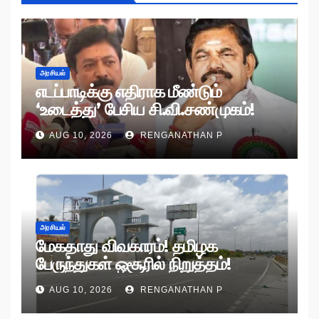
அரசியல்
எடப்பாடிக்கு எதிராக மீண்டும்
‘உடைத்து’ பேசிய சி.வி.சண்முகம்!
AUG 10, 2026
RENGANATHAN P
அரசியல்
மேகதாது விவகாரம்! தமிழக
பேருந்துகள் ஒசூரில் நிறுத்தம்!
AUG 10, 2026
RENGANATHAN P