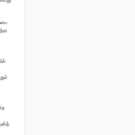
செய்து
ப்பை
த்ரா
ில்
றும்
்ற
ுன்த்