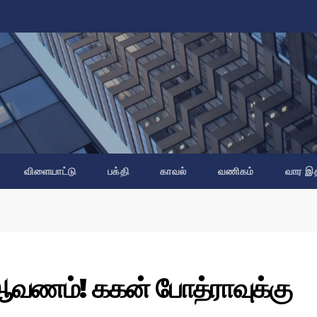
விளையாட்டு
பக்தி
காவல்
வணிகம்
வார இ
 ஆவணம்! ககன் போத்ராவுக்கு