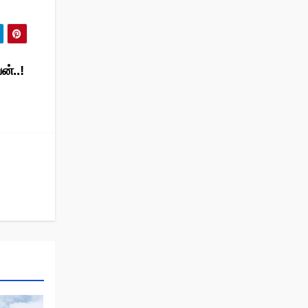
ன்..!