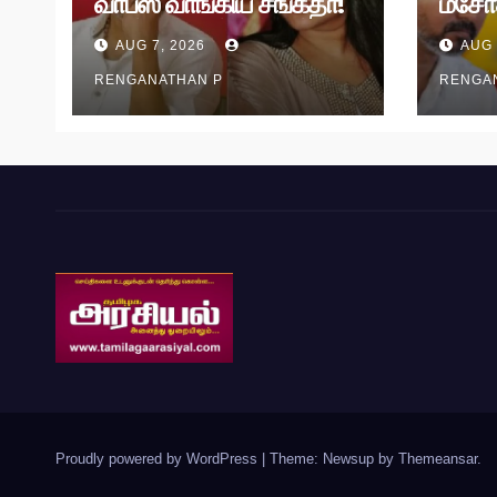
வாபஸ் வாங்கிய சங்கீதா!
மசோ
வழக்கு முடித்து வைப்பு!
தி.மு.
AUG 7, 2026
AUG 
RENGANATHAN P
RENGA
Proudly powered by WordPress
|
Theme: Newsup by
Themeansar
.