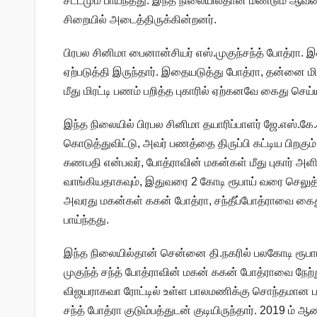
சட்டமும் பாய்ந்தது. இந்த நிலையில்தான் மீண்டும் ஆவண
சிறையில் அடைத்திருக்கின்றனர்.
பிரபல சினிமா பைனான்சியர் எஸ்.முகுந்சந்த் போத்ரா. இவர
ஏற்படுத்தி இருந்தார். இதையடுத்து போத்ரா, தன்னை மிரட
மீது மிரட்டி பணம் பறித்த புகாரில் ஏற்கனவே கைது செய்ய
இந்த நிலையில் பிரபல சினிமா தயாரிப்பாளர் ஜே.எஸ்.கே.
கொடுத்துவிட்டு, அவர் பணத்தை திருப்பி கட்டிய பிறகும் 
கணபதி என்பவர், போத்ராவின் மகன்கள் மீது புகார் அளித்
வாங்கியதாகவும், இதுவரை 2 கோடி ரூபாய் வரை செலுத்தி 
அவரது மகன்கள் ககன் போத்ரா, சந்தீப்போத்ராவை கைத
பாய்ந்தது.
இந்த நிலையில்தான் சென்னை தி.நகரில் பலகோடி ரூப
முகுந்த் சந்த் போத்ராவின் மகன் ககன் போத்ராவை நேற்ற
விஜயராகவா ரோட்டில் உள்ள பாலமணிக்கு சொந்தமான பங்
சந்த் போத்ரா குடும்பத்துடன் குடியிருந்தார். 2019 ம் ஆண