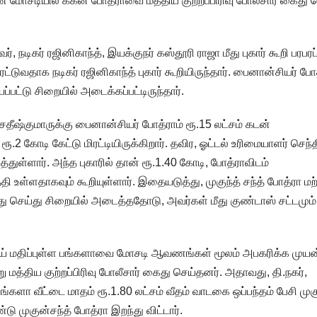
 மோசடியில் ககன் போத்ராவை மத்திய குற்றப்பிரிவு போலீசார் கைது 
், நடிகர் ரஜினிகாந்த், இயக்குநர் கஸ்தூரி ராஜா மீது புகார் கூறி பரபர
்டுவதாக நடிகர் ரஜினிகாந்த் புகார் கூறியிருந்தார். பைனான்சியர் போ
ப்பட்டு சிறையில் அடைக்கப்பட்டிருந்தார்.
சதீஷ்குமாருக்கு பைனான்சியர் போத்ராம் ரூ.15 லட்சம் கடன்
ரூ.2 கோடி கேட்டு மிரட்டியிருக்கிறார். தவிர, ஓட்டல் உரிமையாளர் செந்த
துள்ளார். அந்த புகாரில் தான் ரூ.1.40 கோடி, போத்ராவிடம்
உள்ளதாகவும் கூறியுள்ளார். இதையடுத்து, முகுந்த் சந்த் போத்ரா மற்
ு செய்து சிறையில் அடைத்ததோடு, அவர்கள் மீது குண்டாஸ் சட்டமும்
ாய் மதிப்புள்ள பங்களாவை மோசடி ஆவணங்கள் மூலம் அபகரிக்க முயன
ு மத்திய குற்றப்பிரிவு போலீசார் கைது செய்தனர். அதாவது, தி.நகர்,
களா வீட்டை மாதம் ரூ.1.80 லட்சம் வீதம் வாடகை ஒப்பந்தம் பேசி முக
்டு முகுன்சந்த் போத்ரா இறந்து விட்டார்.