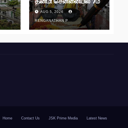
தினம்! சென்னையில் 7ம்
தேதி அமைதிப் பேரணி!
AUG 5, 2026
RENGANATHAN P
Home
Contact Us
JSK Prime Media
Latest News