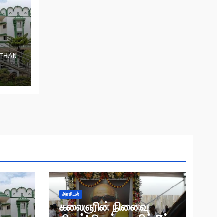
THAN
அரசியல்
கலைஞரின் நினைவு