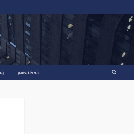
தழ்
தலையங்கம்