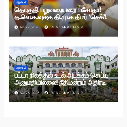
அரசியல்
தொகுதி மறுவரையறை மசோதா!
த.வெ.க.வுக்கு தி.மு.க திடீர் ‘செக்’!
AUG 7, 2026
RENGANATHAN P
அரசியல்
பட்டா நிலத்தில் உடல் அடக்கம் செய்ய
அனுமதியில்லை! நீதிமன்றம் அதிரடி
உத்தரவு!
AUG 5, 2026
RENGANATHAN P