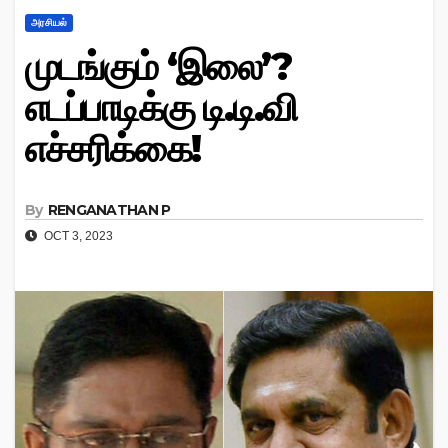
அரசியல்
முடங்கும் ‘இலை’?
எடப்பாடிக்கு டி.டி.வி
எச்சரிக்கை!
By
RENGANATHAN P
OCT 3, 2023