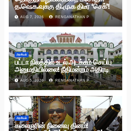
த.வெ.க.வுக்கு தி.மு.க திடீர் ‘செக்’!
AUG 7, 2026
RENGANATHAN P
அரசியல்
பட்டா நிலத்தில் உடல் அடக்கம் செய்ய
அனுமதியில்லை! நீதிமன்றம் அதிரடி
உத்தரவு!
AUG 5, 2026
RENGANATHAN P
அரசியல்
கலைஞரின் நினைவு தினம்!