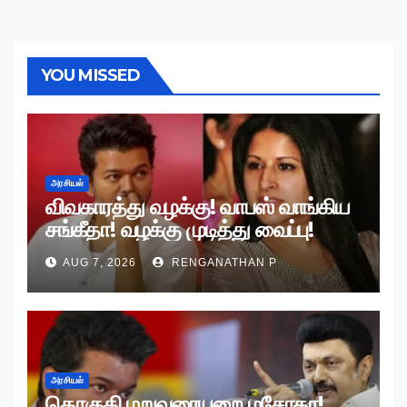
YOU MISSED
அரசியல்
விவகாரத்து வழக்கு! வாபஸ் வாங்கிய
சங்கீதா! வழக்கு முடித்து வைப்பு!
AUG 7, 2026
RENGANATHAN P
அரசியல்
தொகுதி மறுவரையறை மசோதா!