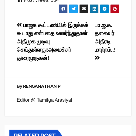
Post Views:
534
Post
பாஜக கூட்டணியில் இருக்கக்
பா.ஜ.க.
கூடாது என்பதை உணர்ந்துதான்
தலைவர்
navigation
அதிமுக முடிவு
அதிரடி
செய்துள்ளது:அமைச்சர்
மாற்றம்..!
துரைமுருகன்!
By
RENGANATHAN P
Editor @ Tamilga Arasiyal
RELATED POST