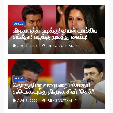
அரசியல்
விவகாரத்து வழக்கு! வாபஸ் வாங்கிய
சங்கீதா! வழக்கு முடித்து வைப்பு!
AUG 7, 2026
RENGANATHAN P
அரசியல்
தொகுதி மறுவரையறை மசோதா!
த.வெ.க.வுக்கு தி.மு.க திடீர் ‘செக்’!
AUG 7, 2026
RENGANATHAN P