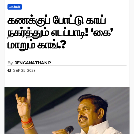
அரசியல்
கணக்குப் போட்டு காய்
நகர்த்தும் எடப்பாடி! ‘கை’
மாறும் காங்.?
By
RENGANATHAN P
SEP 25, 2023