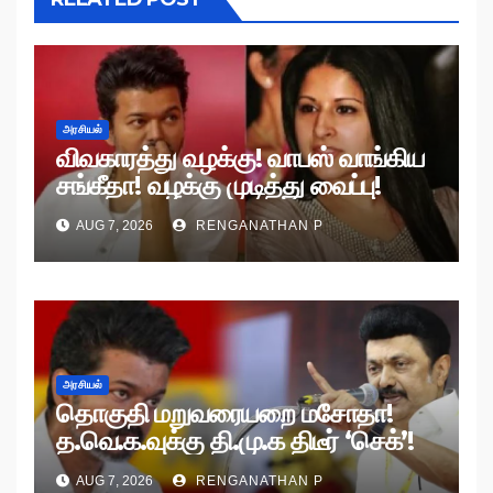
அரசியல்
விவகாரத்து வழக்கு! வாபஸ் வாங்கிய
சங்கீதா! வழக்கு முடித்து வைப்பு!
AUG 7, 2026
RENGANATHAN P
அரசியல்
தொகுதி மறுவரையறை மசோதா!
த.வெ.க.வுக்கு தி.மு.க திடீர் ‘செக்’!
AUG 7, 2026
RENGANATHAN P