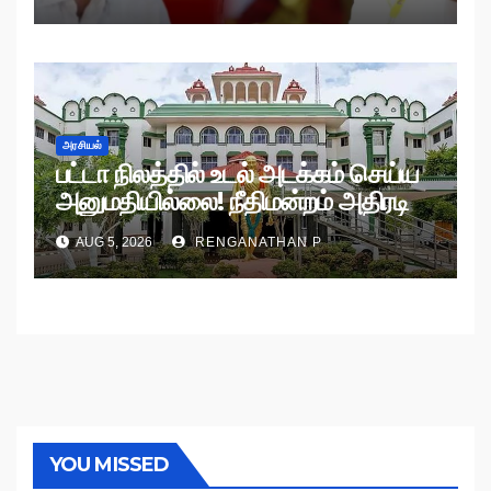
அரசியல்
பட்டா நிலத்தில் உடல் அடக்கம் செய்ய
அனுமதியில்லை! நீதிமன்றம் அதிரடி
உத்தரவு!
AUG 5, 2026
RENGANATHAN P
YOU MISSED