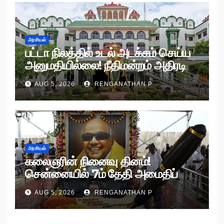
அரசியல்
பட்டா நிலத்தில் உடல் அடக்கம் செய்ய
அனுமதியில்லை! நீதிமன்றம் அதிரடி
உத்தரவு!
AUG 5, 2026
RENGANATHAN P
அரசியல்
கலைஞரின் நினைவு தினம்!
சென்னையில் 7ம் தேதி அமைதிப்
பேரணி!
AUG 5, 2026
RENGANATHAN P