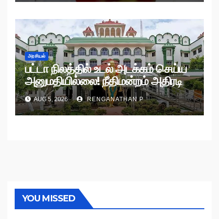
அரசியல்
பட்டா நிலத்தில் உடல் அடக்கம் செய்ய
அனுமதியில்லை! நீதிமன்றம் அதிரடி
உத்தரவு!
AUG 5, 2026
RENGANATHAN P
YOU MISSED