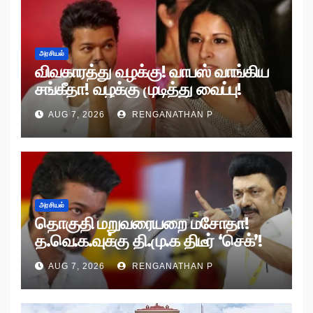
அரசியல்
விவகாரத்து வழக்கு! வாபஸ் வாங்கிய
சங்கீதா! வழக்கு முடித்து வைப்பு!
AUG 7, 2026
RENGANATHAN P
அரசியல்
தொகுதி மறுவரையறை மசோதா!
த.வெ.க.வுக்கு தி.மு.க திடீர் ‘செக்’!
AUG 7, 2026
RENGANATHAN P