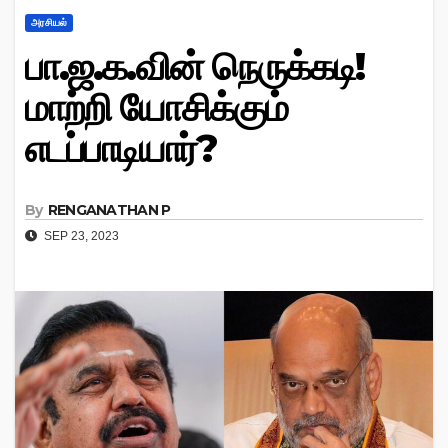
அரசியல்
பா.ஜ.க.வின் நெருக்கடி!
மாற்றி யோசிக்கும்
எடப்பாடியார்?
By
RENGANATHAN P
SEP 23, 2023