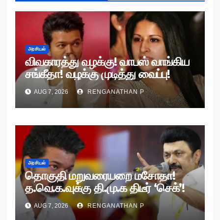
அரசியல்
விவகாரத்து வழக்கு! வாபஸ் வாங்கிய
சங்கீதா! வழக்கு முடித்து வைப்பு!
AUG 7, 2026
RENGANATHAN P
அரசியல்
தொகுதி மறுவரையறை மசோதா!
த.வெ.க.வுக்கு தி.மு.க திடீர் ‘செக்’!
AUG 7, 2026
RENGANATHAN P