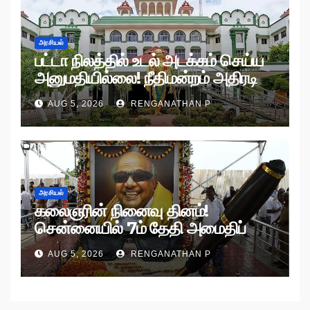
அரசியல்
பட்டா நிலத்தில் உடல் அடக்கம் செய்ய
அனுமதியில்லை! நீதிமன்றம் அதிரடி
உத்தரவு!
AUG 5, 2026
RENGANATHAN P
அரசியல்
கலைஞரின் நினைவு தினம்!
சென்னையில் 7ம் தேதி அமைதிப்
பேரணி!
AUG 5, 2026
RENGANATHAN P