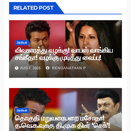
RELATED POST
அரசியல்
விவகாரத்து வழக்கு! வாபஸ் வாங்கிய
சங்கீதா! வழக்கு முடித்து வைப்பு!
AUG 7, 2026
RENGANATHAN P
அரசியல்
தொகுதி மறுவரையறை மசோதா!
த.வெ.க.வுக்கு தி.மு.க திடீர் ‘செக்’!