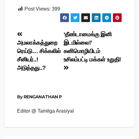
Post Views:
399
Post
‘தீண்டாமைக்கு இனி
அமலாக்கத்துறை
இடமில்லை!’
navigation
ரெய்டு… சிக்கலில்
கனிமொழியிடம்
சீனியர்..!
உசிலம்பட்டி மக்கள் உறுதி!
அடுத்தது..?
By
RENGANATHAN P
Editor @ Tamilga Arasiyal