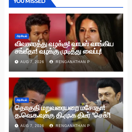
YOU MISSED
அரசியல்
விவகாரத்து வழக்கு! வாபஸ் வாங்கிய
சங்கீதா! வழக்கு முடித்து வைப்பு!
AUG 7, 2026
RENGANATHAN P
அரசியல்
தொகுதி மறுவரையறை மசோதா!
த.வெ.க.வுக்கு தி.மு.க திடீர் ‘செக்’!
AUG 7, 2026
RENGANATHAN P