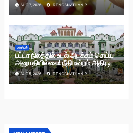
AUG 7, 2026
RENGANATHAN P
அரசியல்
பட்டா நிலத்தில் உடல் அடக்கம் செய்ய
அனுமதியில்லை! நீதிமன்றம் அதிரடி
உத்தரவு!
AUG 5, 2026
RENGANATHAN P