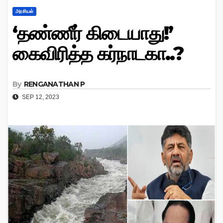
அரசியல்
‘தண்ணீர் கிடையாது!’
கைவிரித்த கர்நாடகா..?
By
RENGANATHAN P
SEP 12, 2023