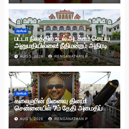
அரசியல்
பட்டா நிலத்தில் உடல் அடக்கம் செய்ய
அனுமதியில்லை! நீதிமன்றம் அதிரடி
உத்தரவு!
AUG 5, 2026
RENGANATHAN P
அரசியல்
கலைஞரின் நினைவு தினம்!
சென்னையில் 7ம் தேதி அமைதிப்
பேரணி!
AUG 5, 2026
RENGANATHAN P