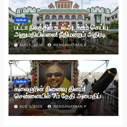
அரசியல்
பட்டா நிலத்தில் உடல் அடக்கம் செய்ய
அனுமதியில்லை! நீதிமன்றம் அதிரடி
உத்தரவு!
AUG 5, 2026
RENGANATHAN P
அரசியல்
கலைஞரின் நினைவு தினம்!
சென்னையில் 7ம் தேதி அமைதிப்
பேரணி!
AUG 5, 2026
RENGANATHAN P