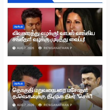
அரசியல்
விவகாரத்து வழக்கு! வாபஸ் வாங்கிய
சங்கீதா! வழக்கு முடித்து வைப்பு!
AUG 7, 2026
RENGANATHAN P
அரசியல்
தொகுதி மறுவரையறை மசோதா!
த.வெ.க.வுக்கு தி.மு.க திடீர் ‘செக்’!
AUG 7, 2026
RENGANATHAN P