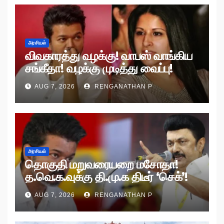
அரசியல்
விவகாரத்து வழக்கு! வாபஸ் வாங்கிய
சங்கீதா! வழக்கு முடித்து வைப்பு!
AUG 7, 2026
RENGANATHAN P
அரசியல்
தொகுதி மறுவரையறை மசோதா!
த.வெ.க.வுக்கு தி.மு.க திடீர் ‘செக்’!
AUG 7, 2026
RENGANATHAN P