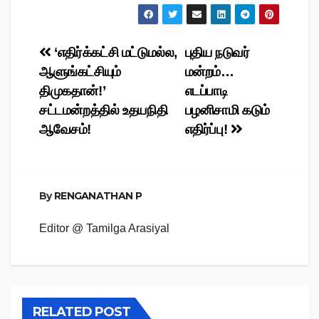
Post
‘எதிர்க்கட்சி மட்டுமல்ல,
புதிய நடுவர்
ஆளுங்கட்சியும்
மன்றம்…
navigation
திமுகதான்!’
எடப்பாடி
சட்டமன்றத்தில் உதயநிதி
பழனிசாமி கடும்
ஆவேசம்!
எதிர்ப்பு!
By
RENGANATHAN P
Editor @ Tamilga Arasiyal
RELATED POST