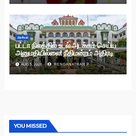
அரசியல்
பட்டா நிலத்தில் உடல் அடக்கம் செய்ய
அனுமதியில்லை! நீதிமன்றம் அதிரடி
உத்தரவு!
AUG 5, 2026
RENGANATHAN P
YOU MISSED