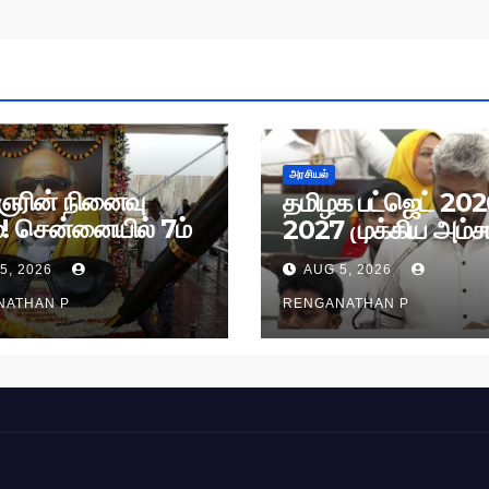
அரசியல்
ரின் நினைவு
தமிழக பட்ஜெட் 202
்! சென்னையில் 7ம்
2027 முக்கிய அம்சங
 அமைதிப் பேரணி!
5, 2026
AUG 5, 2026
NATHAN P
RENGANATHAN P