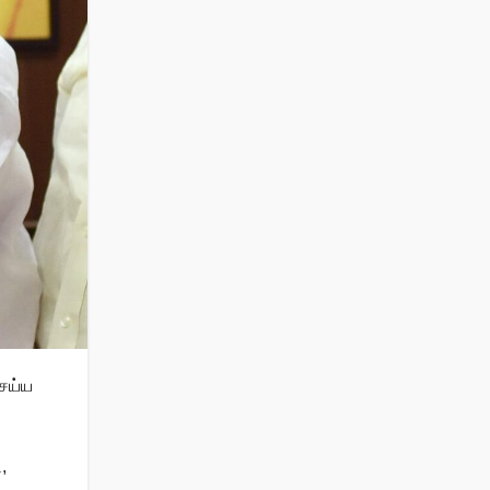
செய்ய
,