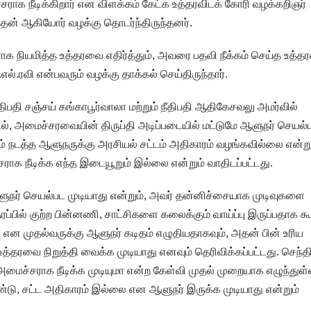
ாக நீடிக்கிறார் என விளக்கம் கேட்க உத்தரவிடக் கோரி வழக்கறிஞர்
த்தன் ஆகியோர் வழக்கு தொடர்ந்திருந்தனர்.
நியமித்த உத்தரவை எதிர்த்தும், அவரை பதவி நீக்கம் செய்த உத்
எல்.ரவி என்பவரும் வழக்கு தாக்கல் செய்திருந்தார்.
 சஞ்சய் கங்காபூர்வாலா மற்றும் நீதிபதி ஆதிகேசவலு அமர்வில்
், அமைச்சரவையின் திருப்தி அடிப்படையில் மட்டுமே ஆளுநர் செயல்
் நடத்த ஆளுநருக்கு அரசியல் சட்டம் அதிகாரம் வழங்கவில்லை என்று
சராக நீடிக்க எந்த இடையூறும் இல்லை என்றும் வாதிடப்பட்டது.
ளுநர் செயல்பட முடியாது என்றும், அவர் தன்னிச்சையாக முடிவுகளை
தரப்பில் குற்ற பின்னணி, சாட்சிகளை கலைக்கும் வாய்ப்பு இருப்பதாக கூ
 என முதல்வருக்கு ஆளுநர் கடிதம் எழுதியதாகவும், அதன் பின் உரிய
த்தரவை நிறுத்தி வைக்க முடியாது எனவும் தெரிவிக்கப்பட்டது. செந்தி
அமைச்சராக நீடிக்க முடியுமா என்ற கேள்வி முதல் முறையாக எழுந்துள
்டு, சட்ட அதிகாரம் இல்லை என ஆளுநர் இருக்க முடியாது என்றும்