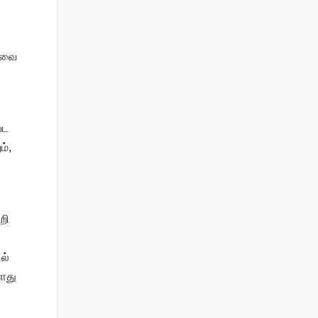
தரவை
பட
ம்,
றி
ல்
்ளது