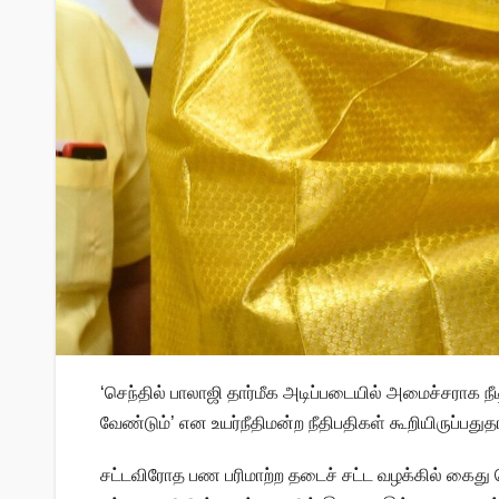
‘செந்தில் பாலாஜி தார்மீக அடிப்படையில் அமைச்சராக நீ
வேண்டும்’ என உயர்நீதிமன்ற நீதிபதிகள் கூறியிருப்பதுத
சட்டவிரோத பண பரிமாற்ற தடைச் சட்ட வழக்கில் கைது ச