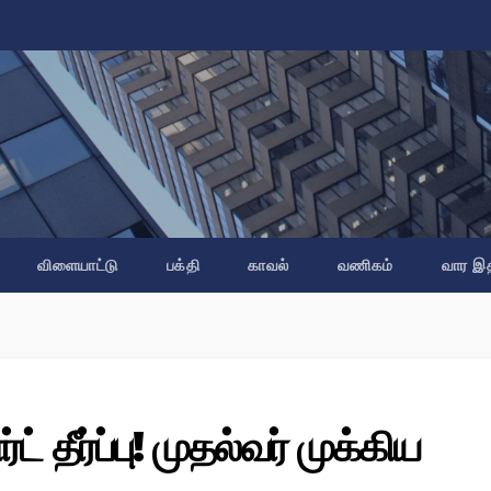
விளையாட்டு
பக்தி
காவல்
வணிகம்
வார இ
 தீர்ப்பு! முதல்வர் முக்கிய