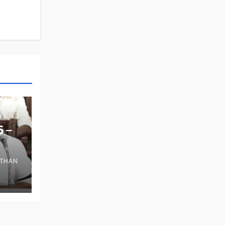
6 –
THAN