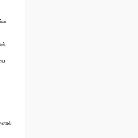
ள்ள
ல்,
ியை
அதனால்