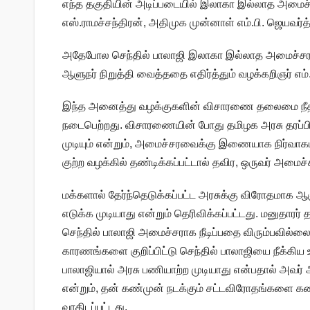
எந்த தகுதியின் அடிப்படையில் இலாகா இல்லாத அமைச்சர
எஸ்.ராமச்சந்திரன், அதிமுக முன்னாள் எம்.பி. ஜெயவர்
அதேபோல செந்தில் பாலாஜி இலாகா இல்லாத அமைச்சராக 
ஆளுநர் நிறுத்தி வைத்ததை எதிர்த்தும் வழக்கறிஞர் எம்.
இந்த அனைத்து வழக்குகளின் விசாரணை தலைமை நீதிபதி
நடைபெற்றது. விசாரணையின் போது தமிழக அரசு தரப்பில
முடியும் என்றும், அமைச்சரவைக்கு இணையாக நிர்வாகம
குற்ற வழக்கில் தண்டிக்கப்பட்டால் தவிர, ஒருவர் அமைச்
மக்களால் தேர்ந்தெடுக்கப்பட்ட அரசுக்கு விரோதமாக ஆ
எடுக்க முடியாது என்றும் தெரிவிக்கப்பட்டது. மனுதாரர் 
செந்தில் பாலாஜி அமைச்சராக நீடிப்பதை விரும்பவில்லை
காரணங்களை குறிப்பிட்டு செந்தில் பாலாஜியை நீக்கிய உ
பாலாஜியால் அரசு பணியாற்ற முடியாது என்பதால் அவர் 
என்றும், தன் கண்முன் நடக்கும் சட்டவிரோதங்களை கண
வாதிடப்பட்டது.