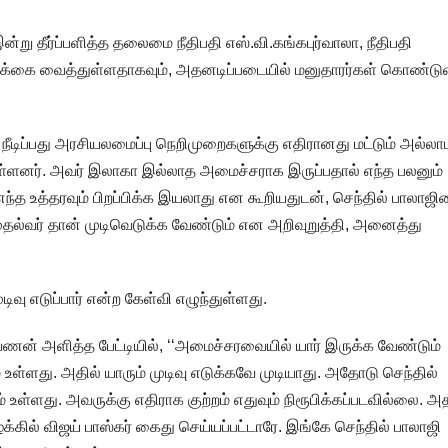
 இன்று தீர்ப்பளித்த தலைமை நீதிபதி எஸ்.வி.கங்கபுர்வாலா, நீதிபதி
ம்பிக்கை வைத்துள்ளதாகவும், அதனடிப்படையில் மனுதாரர்கள் கொண்டு
ீடிப்பது அரசியலமைப்பு நெறிமுறைகளுக்கு எதிரானது மட்டும் அல்லாம
்டுள்ளனர். அவர் இலாகா இல்லாத அமைச்சராக இருப்பதால் எந்த பலனும்
எந்த உத்தரவும் பிறப்பிக்க இயலாது என கூறியதுடன், செந்தில் பாலாஜ
ுதல்வர் தான் முடிவெடுக்க வேண்டும் என அறிவுறுத்தி, அனைத்து
ிவு எடுப்பார் என்ற கேள்வி எழுந்துள்ளது.
ன் அளித்த பேட்டியில், ‘‘அமைச்சரவையில் யார் இருக்க வேண்டும்
 உள்ளது. அதில் யாரும் முடிவு எடுக்கவே முடியாது. அதோடு செந்தில்
 உள்ளது. அவருக்கு எதிராக குற்றம் எதுவும் நிரூபிக்கப்படவில்லை. 
க்கில் விஜய் பாஸ்கர் கைது செய்யப்பட்டாரே. இங்கே செந்தில் பாலாஜி