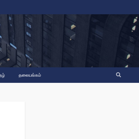
தழ்
தலையங்கம்