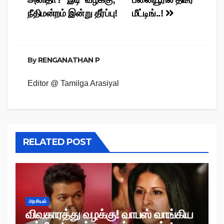
navigation
நீதிமன்றம் இன்று தீர்ப்பு!
மீட்டிங்..!
By
RENGANATHAN P
Editor @ Tamilga Arasiyal
RELATED POST
அரசியல்
விவகாரத்து வழக்கு! வாபஸ் வாங்கிய