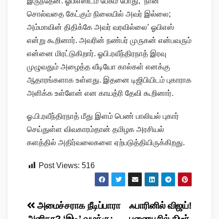
இருந்தேன். ஓபிஎஸிடம் பேசும் போது, ‘நான்
சொல்வதை கேட்கும் நிலையில் அவர் இல்லை;
அம்மாவின் திதிக்கே அவர் வரவில்லை’ ஓபிஎஸ்
என்று கூறினார். அவரின் நண்பர் முருகன் என்பவரும்
என்னை மிரட்டுகிறார். ஓபி.ரவீந்திரநாத் இரவு
முழுவதும் அழைத்த வீடியோ கால்கள் எனக்கு
ஆதாரங்களாக உள்ளது. இதனை டிஜிபியிடம் புகாராக
அளிக்க உள்ளேன் என காயத்ரி தேவி கூறினார்.
ஓ.பி.ரவீந்திரநாத் மீது இளம் பெண் பாலியல் புகார்
செய்துள்ள விவகாரம்தான் தமிழக அரசியல்
களத்தில் அதிர்வலைகளை ஏற்படுத்தியிருக்கிறது.
Post Views:
516
Post
அமைச்சராக நீடிப்பாரா
ஃபாரினில் விஜய்!
அனிதா? ‘இடி’ வழக்கு;
பனையூரில் திடீர்