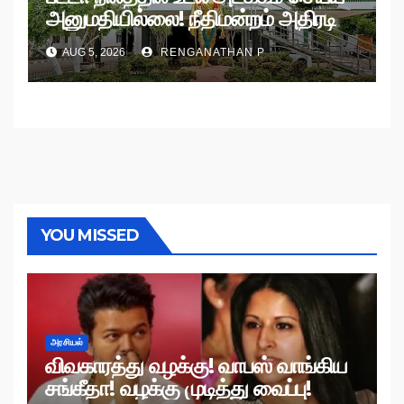
அனுமதியில்லை! நீதிமன்றம் அதிரடி
உத்தரவு!
AUG 5, 2026
RENGANATHAN P
YOU MISSED
அரசியல்
விவகாரத்து வழக்கு! வாபஸ் வாங்கிய
சங்கீதா! வழக்கு முடித்து வைப்பு!