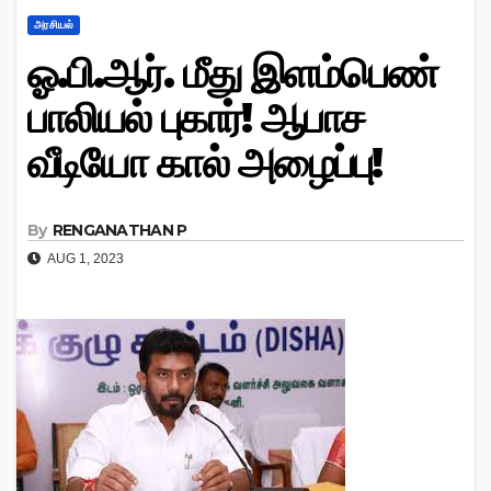
அரசியல்
ஓ.பி.ஆர். மீது இளம்பெண்
பாலியல் புகார்! ஆபாச
வீடியோ கால் அழைப்பு!
By
RENGANATHAN P
AUG 1, 2023