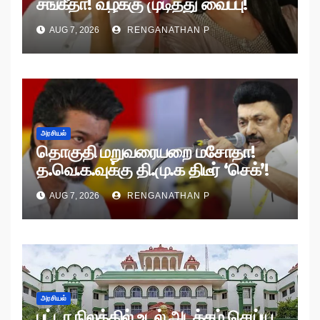
சங்கீதா! வழக்கு முடித்து வைப்பு!
AUG 7, 2026
RENGANATHAN P
அரசியல்
தொகுதி மறுவரையறை மசோதா!
த.வெ.க.வுக்கு தி.மு.க திடீர் ‘செக்’!
AUG 7, 2026
RENGANATHAN P
அரசியல்
பட்டா நிலத்தில் உடல் அடக்கம் செய்ய