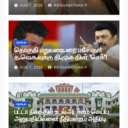
AUG 7, 2026
RENGANATHAN P
அரசியல்
தொகுதி மறுவரையறை மசோதா!
த.வெ.க.வுக்கு தி.மு.க திடீர் ‘செக்’!
AUG 7, 2026
RENGANATHAN P
அரசியல்
பட்டா நிலத்தில் உடல் அடக்கம் செய்ய
அனுமதியில்லை! நீதிமன்றம் அதிரடி
உத்தரவு!