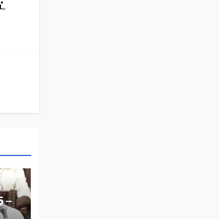
ட்
6 –