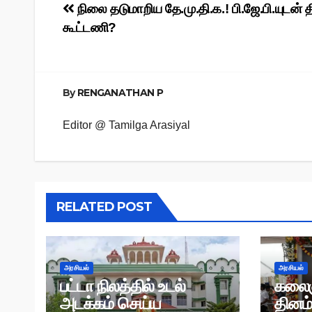
Post
நிலை தடுமாறிய தே.மு.தி.க.! பி.ஜே.பி.யுடன் தி
கூட்டணி?
navigation
By
RENGANATHAN P
Editor @ Tamilga Arasiyal
RELATED POST
அரசியல்
அரசியல்
பட்டா நிலத்தில் உடல்
கலைஞ
அடக்கம் செய்ய
தினம்