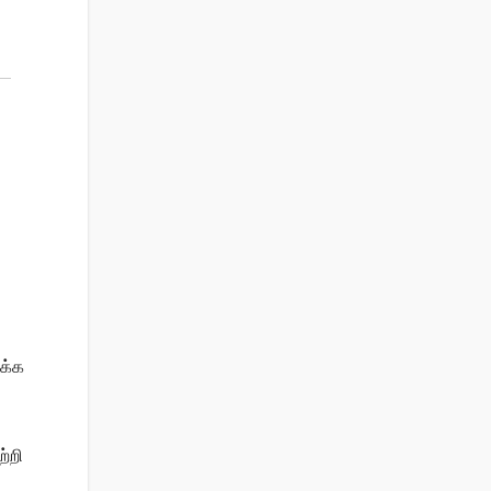
க்க
்றி