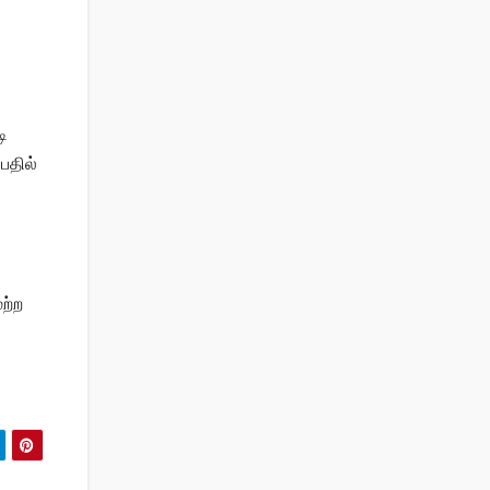
ி
பதில்
ற்ற