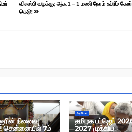
டீர்
விஎஸ்பி வழக்கு; ஆக.1 – 1 மணி நேரம் சுப்ரீம் கோர்
கெடு!
அரசியல்
ரின் நினைவு
தமிழக பட்ஜெட் 202
! சென்னையில் 7ம்
2027 முக்கிய