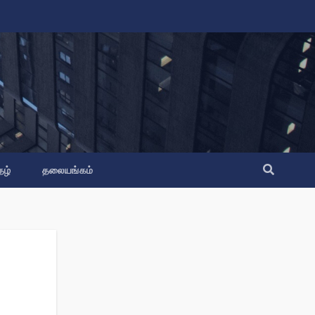
தழ்
தலையங்கம்