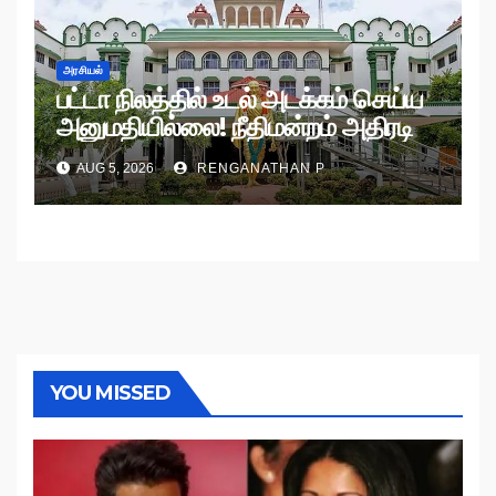
அரசியல்
பட்டா நிலத்தில் உடல் அடக்கம் செய்ய
அனுமதியில்லை! நீதிமன்றம் அதிரடி
உத்தரவு!
AUG 5, 2026
RENGANATHAN P
YOU MISSED