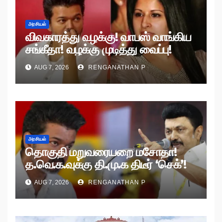
அரசியல்
விவகாரத்து வழக்கு! வாபஸ் வாங்கிய
சங்கீதா! வழக்கு முடித்து வைப்பு!
AUG 7, 2026
RENGANATHAN P
அரசியல்
தொகுதி மறுவரையறை மசோதா!
த.வெ.க.வுக்கு தி.மு.க திடீர் ‘செக்’!
AUG 7, 2026
RENGANATHAN P