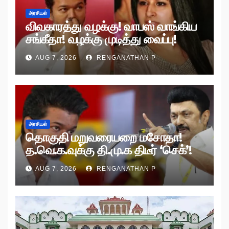
அரசியல்
விவகாரத்து வழக்கு! வாபஸ் வாங்கிய
சங்கீதா! வழக்கு முடித்து வைப்பு!
AUG 7, 2026
RENGANATHAN P
அரசியல்
தொகுதி மறுவரையறை மசோதா!
த.வெ.க.வுக்கு தி.மு.க திடீர் ‘செக்’!
AUG 7, 2026
RENGANATHAN P