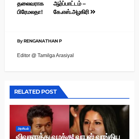
navigation
தலைவராக
ஆர்ப்பாட்டம் –
பிரேமலதா!
கே.எஸ்.அழகிரி
By
RENGANATHAN P
Editor @ Tamilga Arasiyal
RELATED POST
அரசியல்
விவகாரத்து வழக்கு! வாபஸ் வாங்கிய