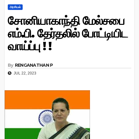
அரசியல்
சோனியாகாந்தி மேல்சபை
எம்.பி. தேர்தலில் போட்டியிட
வாய்ப்பு ! !
By
RENGANATHAN P
JUL 22, 2023