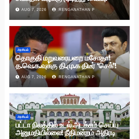
AUG 7, 2026
RENGANATHAN P
அரசியல்
தொகுதி மறுவரையறை மசோதா!
த.வெ.க.வுக்கு தி.மு.க திடீர் ‘செக்’!
AUG 7, 2026
RENGANATHAN P
அரசியல்
பட்டா நிலத்தில் உடல் அடக்கம் செய்ய
அனுமதியில்லை! நீதிமன்றம் அதிரடி