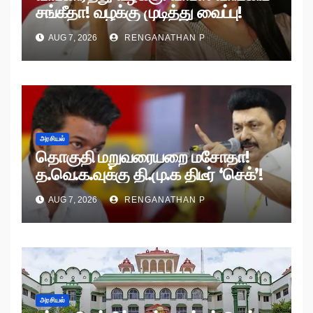
சங்கீதா! வழக்கு முடித்து வைப்பு!
AUG 7, 2026
RENGANATHAN P
அரசியல்
தொகுதி மறுவரையறை மசோதா!
த.வெ.க.வுக்கு தி.மு.க திடீர் ‘செக்’!
AUG 7, 2026
RENGANATHAN P
அரசியல்