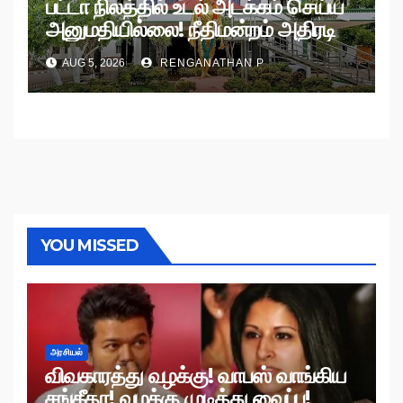
பட்டா நிலத்தில் உடல் அடக்கம் செய்ய
அனுமதியில்லை! நீதிமன்றம் அதிரடி
உத்தரவு!
AUG 5, 2026
RENGANATHAN P
YOU MISSED
அரசியல்
விவகாரத்து வழக்கு! வாபஸ் வாங்கிய
சங்கீதா! வழக்கு முடித்து வைப்பு!