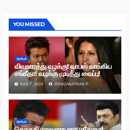
YOU MISSED
அரசியல்
விவகாரத்து வழக்கு! வாபஸ் வாங்கிய
சங்கீதா! வழக்கு முடித்து வைப்பு!
AUG 7, 2026
RENGANATHAN P
அரசியல்
தொகுதி மறுவரையறை மசோதா!