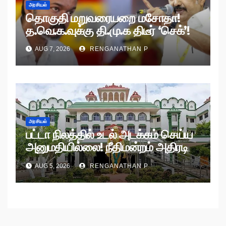
அரசியல்
தொகுதி மறுவரையறை மசோதா!
த.வெ.க.வுக்கு தி.மு.க திடீர் ‘செக்’!
AUG 7, 2026
RENGANATHAN P
அரசியல்
பட்டா நிலத்தில் உடல் அடக்கம் செய்ய
அனுமதியில்லை! நீதிமன்றம் அதிரடி
உத்தரவு!
AUG 5, 2026
RENGANATHAN P