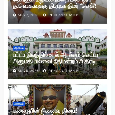
த.வெ.க.வுக்கு தி.மு.க திடீர் ‘செக்’!
AUG 7, 2026
RENGANATHAN P
அரசியல்
பட்டா நிலத்தில் உடல் அடக்கம் செய்ய
அனுமதியில்லை! நீதிமன்றம் அதிரடி
உத்தரவு!
AUG 5, 2026
RENGANATHAN P
அரசியல்
கலைஞரின் நினைவு தினம்!