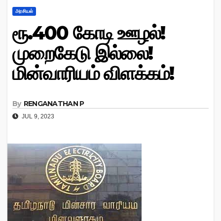
அரசியல்
ரூ.400 கோடி ஊழல்!
முறைகேடு இல்லை!
மின்வாரியம் விளக்கம்!
By
RENGANATHAN P
JUL 9, 2023