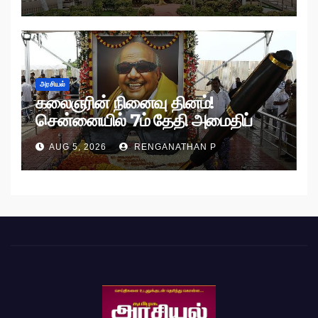
அரசியல்
கலைஞரின் நினைவு தினம்!
சென்னையில் 7ம் தேதி அமைதிப்
பேரணி!
AUG 5, 2026
RENGANATHAN P