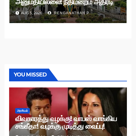
அனுமதியில்லை! நீதிமன்றம் அதிரடி
உத்தரவு!
AUG 5, 2026
RENGANATHAN P
YOU MISSED
அரசியல்
விவகாரத்து வழக்கு! வாபஸ் வாங்கிய
சங்கீதா! வழக்கு முடித்து வைப்பு!