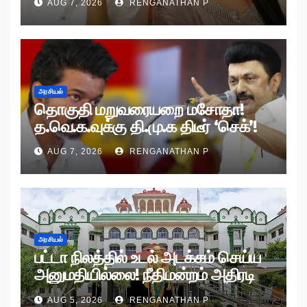
AUG 7, 2026
RENGANATHAN P
அரசியல்
தொகுதி மறுவரையறை மசோதா!
த.வெ.க.வுக்கு தி.மு.க திடீர் ‘செக்’!
AUG 7, 2026
RENGANATHAN P
அரசியல்
பட்டா நிலத்தில் உடல் அடக்கம் செய்ய
அனுமதியில்லை! நீதிமன்றம் அதிரடி
உத்தரவு!
AUG 5, 2026
RENGANATHAN P