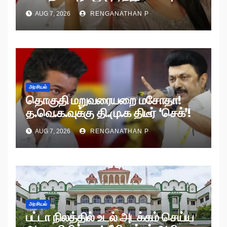
AUG 7, 2026
RENGANATHAN P
அரசியல்
தொகுதி மறுவரையறை மசோதா!
த.வெ.க.வுக்கு தி.மு.க திடீர் ‘செக்’!
AUG 7, 2026
RENGANATHAN P
அரசியல்
பட்டா நிலத்தில் உடல் அடக்கம் செய்ய