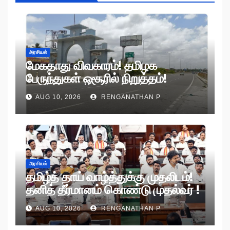
அரசியல்
மேகதாது விவகாரம்! தமிழக
பேருந்துகள் ஒசூரில் நிறுத்தம்!
AUG 10, 2026
RENGANATHAN P
அரசியல்
தமிழ்த் தாய் வாழ்த்துக்கு முதலிடம்!
தனித் தீர்மானம் கொண்டு முதல்வர் !
AUG 10, 2026
RENGANATHAN P