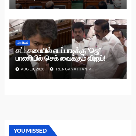
அரசியல்
சட்டசபையில் எடப்பாடிக்கு ‘ஜெ’
பாணியில் செக் வைக்கும் விஜய்!
AUG 10, 2026
RENGANATHAN P
YOU MISSED