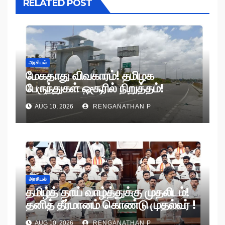
RELATED POST
அரசியல்
மேகதாது விவகாரம்! தமிழக
பேருந்துகள் ஒசூரில் நிறுத்தம்!
AUG 10, 2026
RENGANATHAN P
அரசியல்
தமிழ்த் தாய் வாழ்த்துக்கு முதலிடம்!
தனித் தீர்மானம் கொண்டு முதல்வர் !
AUG 10, 2026
RENGANATHAN P