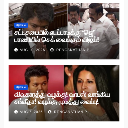
அரசியல்
சட்டசபையில் எடப்பாடிக்கு ‘ஜெ’
பாணியில் செக் வைக்கும் விஜய்!
AUG 10, 2026
RENGANATHAN P
அரசியல்
விவகாரத்து வழக்கு! வாபஸ் வாங்கிய
சங்கீதா! வழக்கு முடித்து வைப்பு!
AUG 7, 2026
RENGANATHAN P