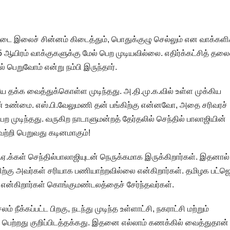
ட்டை இலைச் சின்னம் கிடைத்தும், பொதுக்குழு செல்லும் என வாக்களி
் 45 ஆயிரம் வாக்குகளுக்கு மேல் பெற முடியவில்லை. எதிர்க்கட்சித் தலை
ல் பெறுவோம் என்று நம்பி இருந்தார்.
ே தக்க வைத்துக்கொள்ள முடிந்தது. அ.தி.மு.க.வில் உள்ள முக்கிய
ான் உண்மை. எஸ்.பி.வேலுமணி தன் பங்கிற்கு என்னவோ, அதை சரிவரச்
 முடிந்தது. வருகிற நாடாளுமன்றத் தேர்தலில் செந்தில் பாலாஜியின்
வெற்றி பெறுவது கடினமாகும்!
.க்கள் செந்தில்பாலாஜியுடன் நெருக்கமாக இருக்கிறார்கள். இதனால்
ற்கு அவர்கள் சரியாக பணியாற்றவில்லை என்கிறார்கள். தமிழக பட்ஜெ
ம் என்கிறார்கள் கொங்குமண்டலத்தைச் சேர்ந்தவர்கள்.
நீக்கப்பட்ட பிறகு, நடந்து முடிந்த உள்ளாட்சி, நகராட்சி மற்றும்
ை பெற்றது குறிப்பிடத்தக்கது. இதனை எல்லாம் கணக்கில் வைத்துதான்