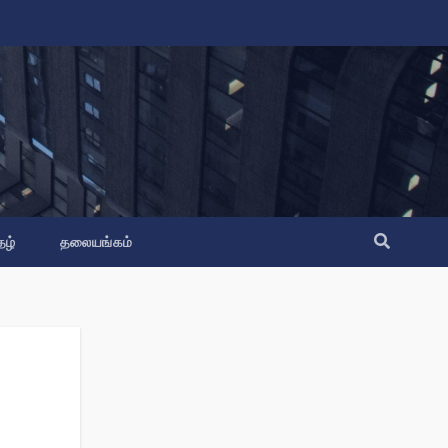
தழ்
தலையங்கம்