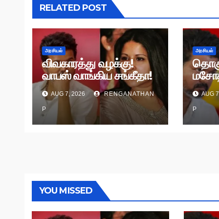
RELATED POST
அரசியல்
அரசியல்
விவகாரத்து வழக்கு!
தொக
வாபஸ் வாங்கிய சங்கீதா!
மசோத
வழக்கு முடித்து வைப்பு!
தி.மு.
AUG 7, 2026
RENGANATHAN
AUG 7
P
P
YOU MISSED