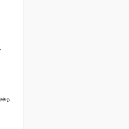
்
தற்கு