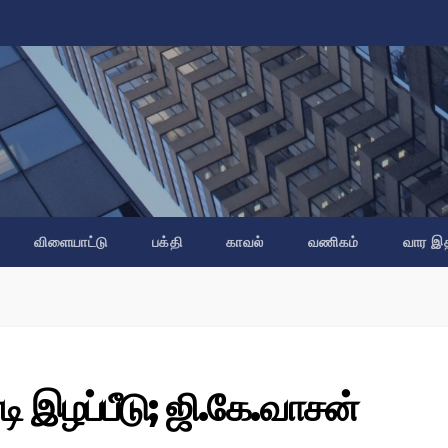
விளையாட்டு
பக்தி
காவல்
வணிகம்
வார இ
 இழப்பீடு; ஜி.கே.வாசன்