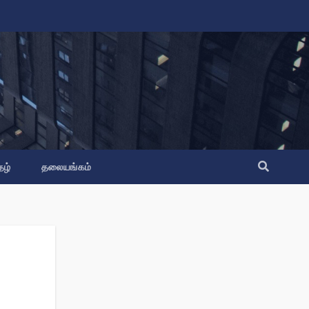
தழ்
தலையங்கம்