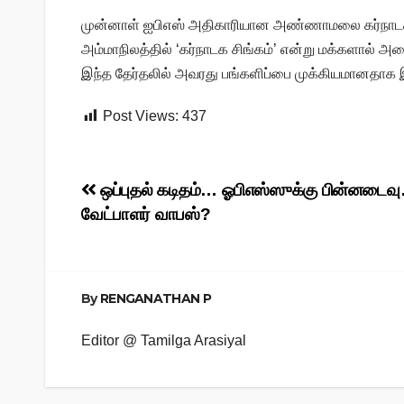
முன்னாள் ஐபிஎஸ் அதிகாரியான அண்ணாமலை கர்நாடக ம
அம்மாநிலத்தில் ‘கர்நாடக சிங்கம்’ என்று மக்களால் அ
இந்த தேர்தலில் அவரது பங்களிப்பை முக்கியமானதாக இரு
Post Views:
437
Post
ஒப்புதல் கடிதம்… ஓபிஎஸ்ஸுக்கு பின்னடைவ
வேட்பாளர் வாபஸ்?
navigation
By
RENGANATHAN P
Editor @ Tamilga Arasiyal