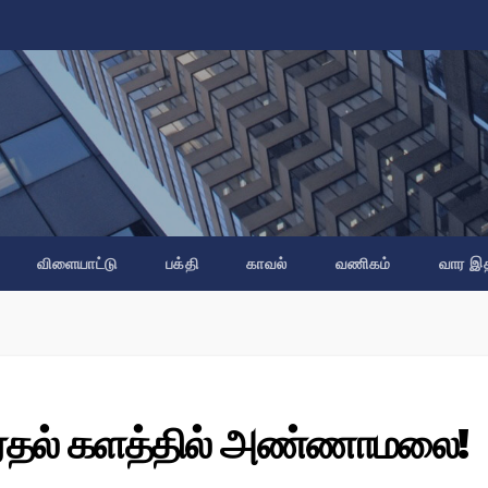
விளையாட்டு
பக்தி
காவல்
வணிகம்
வார இ
ேர்தல் களத்தில் அண்ணாமலை!