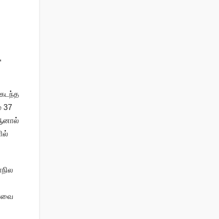
,
 கடந்த
் 37
 ஆனால்
ில்
.
ாநில
்
ேரவை