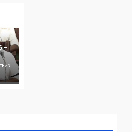
6 –
THAN