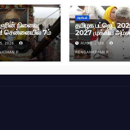
அரசியல்
ரின் நினைவு
தமிழக பட்ஜெட் 202
்! சென்னையில் 7ம்
2027 முக்கிய அம்சங
 அமைதிப் பேரணி!
5, 2026
AUG 5, 2026
NATHAN P
RENGANATHAN P