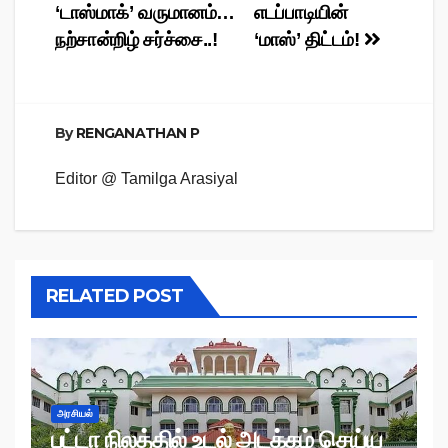
‘டாஸ்மாக்’ வருமானம்…
எடப்பாடியின்
navigation
நற்சான்றிழ் சர்ச்சை..!
‘மாஸ்’ திட்டம்!
By
RENGANATHAN P
Editor @ Tamilga Arasiyal
RELATED POST
அரசியல்
பட்டா நிலத்தில் உடல் அடக்கம் செய்ய