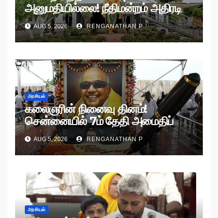
அனுமதியில்லை! நீதிமன்றம் அதிரடி
உத்தரவு!
AUG 5, 2026
RENGANATHAN P
அரசியல்
கலைஞரின் நினைவு தினம்!
சென்னையில் 7ம் தேதி அமைதிப்
பேரணி!
AUG 5, 2026
RENGANATHAN P
அரசியல்