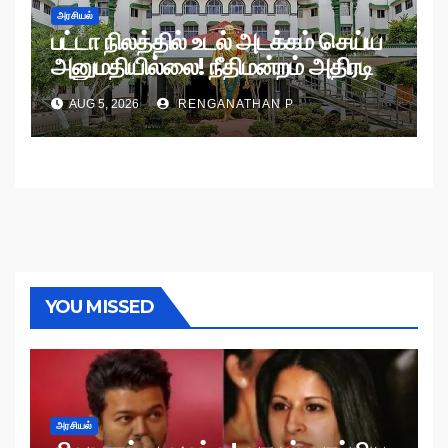
அரசியல்
பட்டா நிலத்தில் உடல் அடக்கம் செய்ய
அனுமதியில்லை! நீதிமன்றம் அதிரடி
உத்தரவு!
AUG 5, 2026
RENGANATHAN P
YOU MISSED
அரசியல்