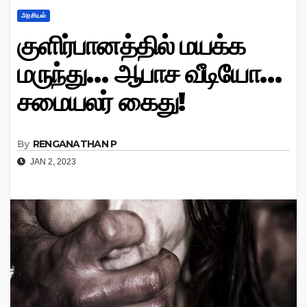
அரசியல்
குளிர்பானத்தில் மயக்க
மருந்து… ஆபாச வீடியோ…
சமையலர் கைது!
By
RENGANATHAN P
JAN 2, 2023