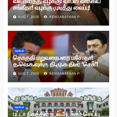
விவகாரத்து வழக்கு! வாபஸ் வாங்கிய
சங்கீதா! வழக்கு முடித்து வைப்பு!
AUG 7, 2026
RENGANATHAN P
அரசியல்
தொகுதி மறுவரையறை மசோதா!
த.வெ.க.வுக்கு தி.மு.க திடீர் ‘செக்’!
AUG 7, 2026
RENGANATHAN P
அரசியல்
பட்டா நிலத்தில் உடல் அடக்கம் செய்ய