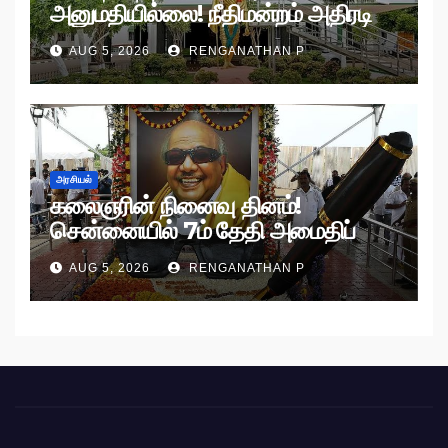
அனுமதியில்லை! நீதிமன்றம் அதிரடி
உத்தரவு!
AUG 5, 2026
RENGANATHAN P
அரசியல்
கலைஞரின் நினைவு தினம்!
சென்னையில் 7ம் தேதி அமைதிப்
பேரணி!
AUG 5, 2026
RENGANATHAN P