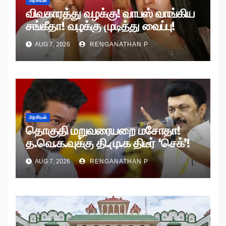
அரசியல்
விவகாரத்து வழக்கு! வாபஸ் வாங்கிய
சங்கீதா! வழக்கு முடித்து வைப்பு!
AUG 7, 2026
RENGANATHAN P
அரசியல்
தொகுதி மறுவரையறை மசோதா!
த.வெ.க.வுக்கு தி.மு.க திடீர் ‘செக்’!
AUG 7, 2026
RENGANATHAN P