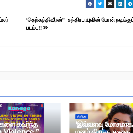
்லர்
‘தெற்கத்திவீரன்” சந்திரபாபுவின் பேரன் நடிக்கும
படம்..!!
சினிமா
்களை கவர்ந்த
‘இவ்வளவு மோசமாக
 Violence ”
மனம் திறந்த நடிகை