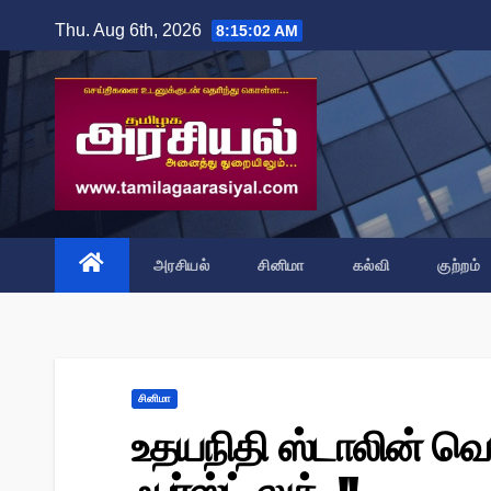
Skip
Thu. Aug 6th, 2026
8:15:03 AM
to
content
அரசியல்
சினிமா
கல்வி
குற்றம்
சினிமா
உதயநிதி ஸ்டாலின் வெள