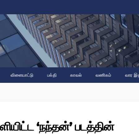
விளையாட்டு
பக்தி
காவல்
வணிகம்
வார இ
ியிட்ட ‘நந்தன்’ படத்தின்