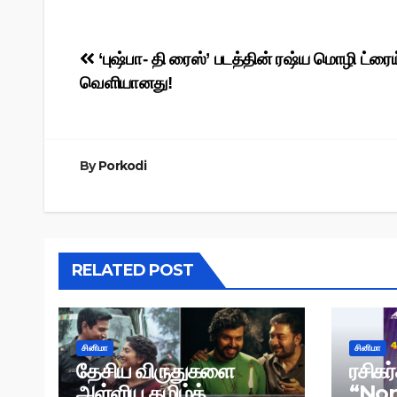
Post
‘புஷ்பா- தி ரைஸ்’ படத்தின் ரஷ்ய மொழி ட்ரைய
வெளியானது!
navigation
By
Porkodi
RELATED POST
சினிமா
சினிமா
தேசிய விருதுகளை
ரசிகர
அள்ளிய தமிழ்த்
“Non