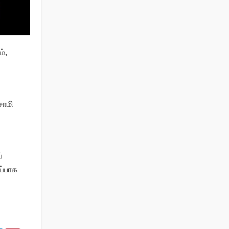
்,
சாமி
்
ப்பாக