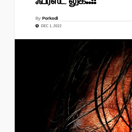
ஃபர்ஸ்ட் லுக்..!!
By
Porkodi
DEC 1, 2022