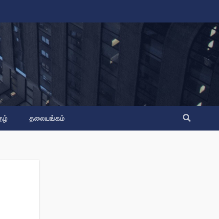
தழ்
தலையங்கம்