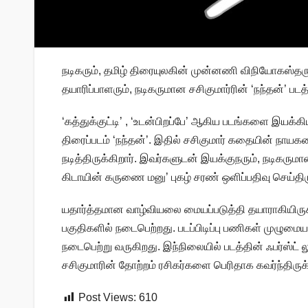
நடிகரும், தமிழ் திரையுலகின் முன்னணி விநியோகஸ்த
தயாரிப்பாளரும், நடிகருமான சசிகுமார்ரின் ‘நந்தன்’ படத்த
‘கத்துக்குட்டி’ , ‘உடன்பிறப்பே’ ஆகிய படங்களை இயக்
திரைப்படம் ‘நந்தன்’. இதில் சசிகுமார் கதையின் நாயகன
நடித்திருக்கிறார். இவர்களுடன் இயக்குநரும், நடிகருமா
கிடாயின் கருணை மனு’ புகழ் சரண் ஒளிப்பதிவு செய்திருக்
யதார்த்தமான வாழ்வியலை மையப்படுத்தி தயாராகியிருக்கும்
பகுதிகளில் நடைபெற்றது. படப்பிடிப்பு பணிகள் முழுமை
நடைபெற்று வருகிறது. இந்நிலையில் படத்தின் ஃபர்ஸ்ட் ல
சசிகுமாரின் தோற்றம் ரசிகர்களை பெரிதாக கவர்ந்திருக
Post Views:
610