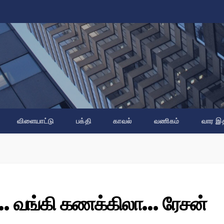
விளையாட்டு
பக்தி
காவல்
வணிகம்
வார இ
0… வங்கி கணக்கிலா… ரேசன்