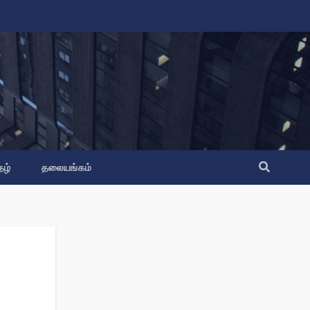
தழ்
தலையங்கம்