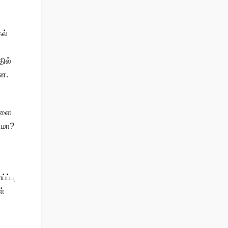
ல்
தில்
தன.
்களை
ாமா?
ப்பு
ள்