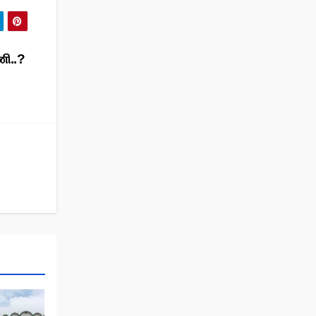
ணி..?