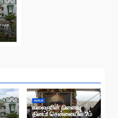
THAN
அரசியல்
கலைஞரின் நினைவு
தினம்! சென்னையில் 7ம்