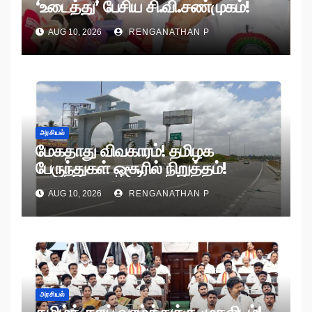
‘உடைத்து’ பேசிய சி.வி.சண்முகம்!
AUG 10, 2026
RENGANATHAN P
அரசியல்
மேகதாது விவகாரம்! தமிழக
பேருந்துகள் ஒசூரில் நிறுத்தம்!
AUG 10, 2026
RENGANATHAN P
அரசியல்