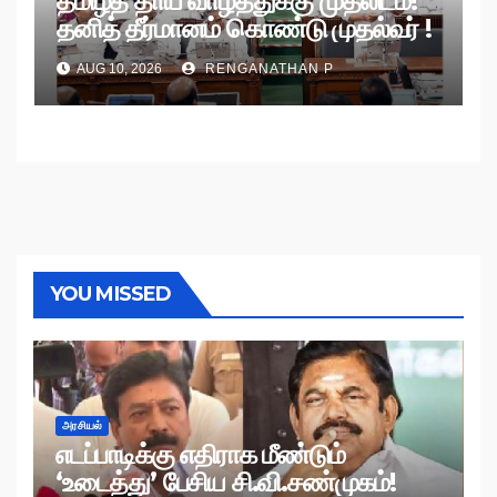
தமிழ்த் தாய் வாழ்த்துக்கு முதலிடம்!
தனித் தீர்மானம் கொண்டு முதல்வர் !
AUG 10, 2026
RENGANATHAN P
YOU MISSED
அரசியல்
எடப்பாடிக்கு எதிராக மீண்டும்
‘உடைத்து’ பேசிய சி.வி.சண்முகம்!