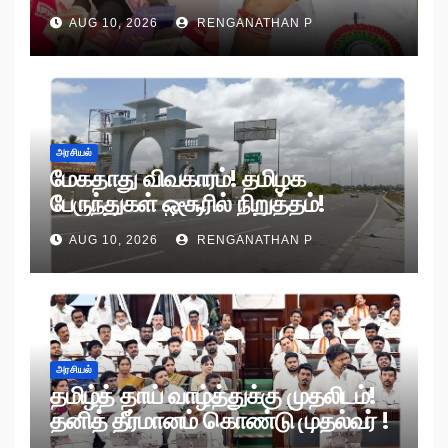
AUG 10, 2026
RENGANATHAN P
அரசியல்
மேகதாது விவகாரம்! தமிழக
பேருந்துகள் ஒசூரில் நிறுத்தம்!
AUG 10, 2026
RENGANATHAN P
அரசியல்
தமிழ்த் தாய் வாழ்த்துக்கு முதலிடம்!
தனித் தீர்மானம் கொண்டு முதல்வர் !