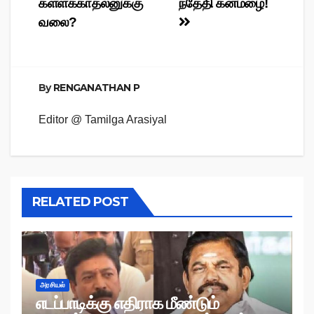
கள்ளக்காதலனுக்கு
ந்தேதி கனமழை!
வலை?
By
RENGANATHAN P
Editor @ Tamilga Arasiyal
RELATED POST
அரசியல்
எடப்பாடிக்கு எதிராக மீண்டும்