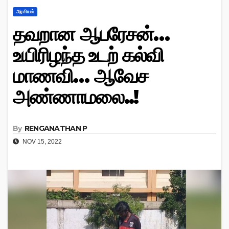
அரசியல்
தவறான ஆபரேசன்…
உயிரிழந்த உடற் கல்வி
மாணவி… ஆவேச
அண்ணாமலை..!
By
RENGANATHAN P
NOV 15, 2022