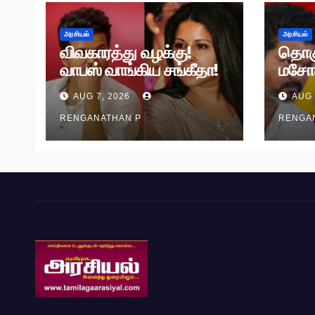
அரசியல்
அரசியல்
விவகாரத்து வழக்கு!
தொக
வாபஸ் வாங்கிய சங்கீதா!
மசோ
வழக்கு முடித்து வைப்பு!
தி.மு.
AUG 7, 2026
AUG 
RENGANATHAN P
RENGA