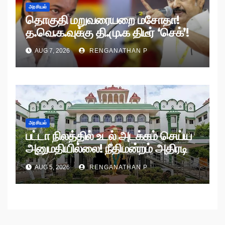
அரசியல்
தொகுதி மறுவரையறை மசோதா!
த.வெ.க.வுக்கு தி.மு.க திடீர் ‘செக்’!
AUG 7, 2026
RENGANATHAN P
அரசியல்
பட்டா நிலத்தில் உடல் அடக்கம் செய்ய
அனுமதியில்லை! நீதிமன்றம் அதிரடி
உத்தரவு!
AUG 5, 2026
RENGANATHAN P