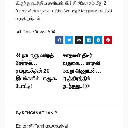
விருந்து நடத்திய தனியார் விடுதி நிர்வாகம் மீது 2
பிரிவுகளில் வழக்குப்பதிவு செய்து விசாரணை நடத்தி
வருகிறார்கள்.
Post Views:
594
Post
நாடாளுமன்றத்
காதலன் திடீர்
தேர்தல்…
வருகை… காதலி
navigation
தமிழகத்தில் 20
வேறு ஆணுடன்…
இடங்களில் பா.ஜ.க.
ஆத்திரத்தில்
போட்டி!
நடந்தது..!
By
RENGANATHAN P
Editor @ Tamilga Arasiyal