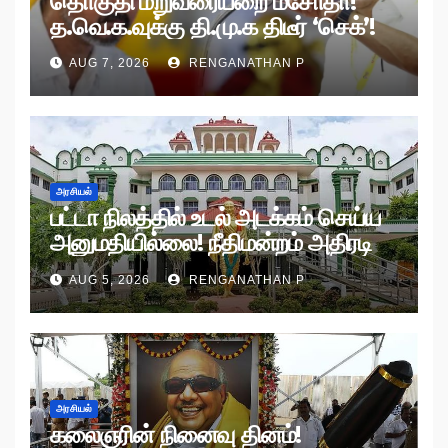
தொகுதி மறுவரையறை மசோதா!
த.வெ.க.வுக்கு தி.மு.க திடீர் ‘செக்’!
AUG 7, 2026
RENGANATHAN P
அரசியல்
பட்டா நிலத்தில் உடல் அடக்கம் செய்ய
அனுமதியில்லை! நீதிமன்றம் அதிரடி
உத்தரவு!
AUG 5, 2026
RENGANATHAN P
அரசியல்
கலைஞரின் நினைவு தினம்!